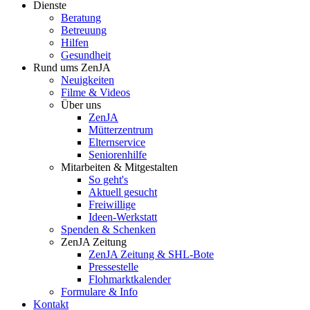
Dienste
Beratung
Betreuung
Hilfen
Gesundheit
Rund ums ZenJA
Neuigkeiten
Filme & Videos
Über uns
ZenJA
Mütterzentrum
Elternservice
Seniorenhilfe
Mitarbeiten & Mitgestalten
So geht's
Aktuell gesucht
Freiwillige
Ideen-Werkstatt
Spenden & Schenken
ZenJA Zeitung
ZenJA Zeitung & SHL-Bote
Pressestelle
Flohmarktkalender
Formulare & Info
Kontakt