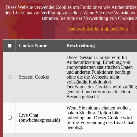
Diese Website verwendet Cookies um Funktionen wie Authentifizie
den Live-Chat zur Verfügung zu stellen. Wenn Sie diese Website wei
stimmen Sie bitte der Verwendung von Cookies z
Datenschutzerklärung anzeigen
Cookie Name
Beschreibung
Dieser Session-Cookie wird für
Authentifizierung, Erhebung von
anonymisierten statistischen Daten
und anderen Funktionen benötigt
Anmelden
Session Cookie
ohne die die Webseite nicht
vollständig funktioniert
Startseite
Der Name des Cookies wird zufällig
generiert und er wird nach jedem
Treffpunkt Jung & Alt
Besuch gelöscht.
40 Jahre Mütterzentrum
Familiencafé
Wenn Sie mit uns chatten wollen,
haken Sie diese Option bitte
Live Chat
Terminkalender
unbedingt an. Dieser Cookie wird
(onwbchtexpress.sid)
Gemeinsam aktiv
für die Verwendung des Live-Chats
Gemeinsam unterwegs
benötigt.
wirFAIRändern