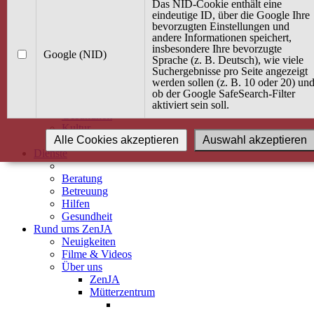
Kurse
Das NID-Cookie enthält eine
Angebot / Kurs suchen
eindeutige ID, über die Google Ihre
bevorzugten Einstellungen und
Kurskalender
andere Informationen speichert,
Kindertagespflege
insbesondere Ihre bevorzugte
Babybauch & Elternschaft
Google (NID)
Sprache (z. B. Deutsch), wie viele
Bewegung
Suchergebnisse pro Seite angezeigt
Kreativität
werden sollen (z. B. 10 oder 20) un
Ernährung
ob der Google SafeSearch-Filter
Umwelt
aktiviert sein soll.
Gesundheit
Kultur
Alle Cookies akzeptieren
Auswahl akzeptieren
Alle Kurse
Dienste
Beratung
Betreuung
Hilfen
Gesundheit
Rund ums ZenJA
Neuigkeiten
Filme & Videos
Über uns
ZenJA
Mütterzentrum