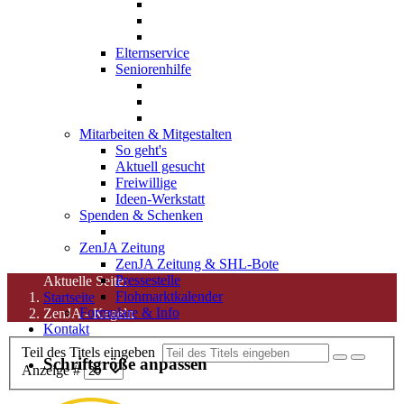
Elternservice
Seniorenhilfe
Mitarbeiten & Mitgestalten
So geht's
Aktuell gesucht
Freiwillige
Ideen-Werkstatt
Spenden & Schenken
ZenJA Zeitung
ZenJA Zeitung & SHL-Bote
Pressestelle
Aktuelle Seite:
Flohmarktkalender
Startseite
Formulare & Info
ZenJA - Kegeln
Kontakt
Teil des Titels eingeben
Schriftgröße anpassen
Anzeige #