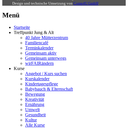
Design und technische Umsetzung von
Comp4U GmbH
.
Menü
Startseite
Treffpunkt Jung & Alt
40 Jahre Mütterzentrum
Familiencafé
Terminkalender
Gemeinsam aktiv
Gemeinsam unterwegs
wirFAIRändern
Kurse
Angebot / Kurs suchen
Kurskalender
Kindertagespflege
Babybauch & Elternschaft
Bewegung
Kreativität
Ernährung
Umwelt
Gesundheit
Kultur
Alle Kurse