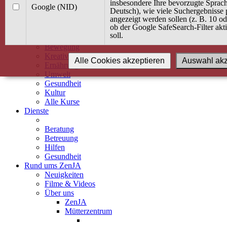
Kurse
insbesondere Ihre bevorzugte Sprach
Google (NID)
Angebot / Kurs suchen
Deutsch), wie viele Suchergebnisse 
angezeigt werden sollen (z. B. 10 o
Kurskalender
ob der Google SafeSearch-Filter akti
Kindertagespflege
soll.
Babybauch & Elternschaft
Bewegung
Kreativität
Alle Cookies akzeptieren
Auswahl akz
Ernährung
Umwelt
Gesundheit
Kultur
Alle Kurse
Dienste
Beratung
Betreuung
Hilfen
Gesundheit
Rund ums ZenJA
Neuigkeiten
Filme & Videos
Über uns
ZenJA
Mütterzentrum