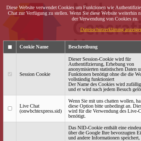
Diese Website verwendet Cookies um Funktionen wie Authentifizie
Chat zur Verfügung zu stellen. Wenn Sie diese Website weiterhin n
der Verwendung von Cookies zu.
Datenschutzerklärung anzeige
Cookie Name
Beschreibung
Dieser Session-Cookie wird für
Authentifizierung, Erhebung von
anonymisierten statistischen Daten 
Session Cookie
Funktionen benötigt ohne die die We
Anmelden
vollständig funktioniert
Der Name des Cookies wird zufällig 
Startseite
und er wird nach jedem Besuch gelö
Treffpunkt Jung & Alt
Wenn Sie mit uns chatten wollen, ha
40 Jahre Mütterzentrum
Live Chat
diese Option bitte unbedingt an. Di
Familiencafé
(onwbchtexpress.sid)
wird für die Verwendung des Live-C
benötigt.
Terminkalender
Gemeinsam aktiv
Das NID-Cookie enthält eine eindeu
Gemeinsam unterwegs
über die Google Ihre bevorzugten Ei
wirFAIRändern
und andere Informationen speichert,