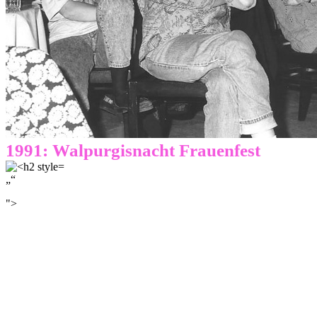
1991: Walpurgisnacht Frauenfest
„“
">