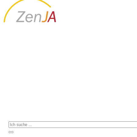
Menschen
aller
Generationen
begegnen
Willkommen bei Mütterzentrum, Elternservice &
Seniorenhilfe im ZenJA Zentrum für Jung und Alt in
Langen (Hessen)