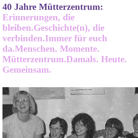
40 Jahre Mütterzentrum:
Erinnerungen, die
bleiben.
Geschichte(n), die
verbinden.
Immer für euch
da.
Menschen. Momente.
Mütterzentrum.
Damals. Heute.
Gemeinsam.