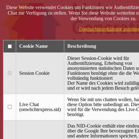
Diese Website verwendet Cookies um Funktionen wie Authentifizie
Chat zur Verfügung zu stellen. Wenn Sie diese Website weiterhin n
der Verwendung von Cookies zu.
Datenschutzerklärung anzeige
Cookie Name
Beschreibung
Dieser Session-Cookie wird für
Authentifizierung, Erhebung von
anonymisierten statistischen Daten 
Session Cookie
Funktionen benötigt ohne die die We
Anmelden
vollständig funktioniert
Der Name des Cookies wird zufällig 
Startseite
und er wird nach jedem Besuch gelö
Treffpunkt Jung & Alt
Wenn Sie mit uns chatten wollen, ha
40 Jahre Mütterzentrum
Live Chat
diese Option bitte unbedingt an. Di
Familiencafé
(onwbchtexpress.sid)
wird für die Verwendung des Live-C
benötigt.
Terminkalender
Gemeinsam aktiv
Das NID-Cookie enthält eine eindeu
Gemeinsam unterwegs
über die Google Ihre bevorzugten Ei
wirFAIRändern
und andere Informationen speichert,