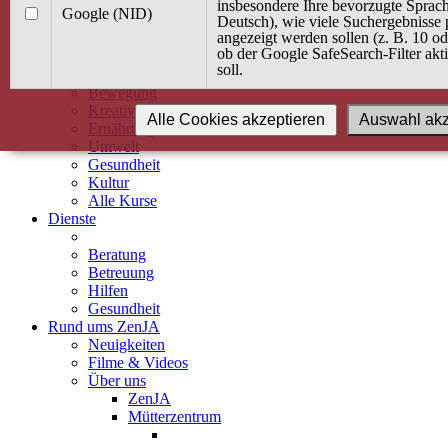
Kurse
insbesondere Ihre bevorzugte Sprach
Google (NID)
Angebot / Kurs suchen
Deutsch), wie viele Suchergebnisse 
angezeigt werden sollen (z. B. 10 o
Kurskalender
ob der Google SafeSearch-Filter akti
Kindertagespflege
soll.
Babybauch & Elternschaft
Bewegung
Kreativität
Alle Cookies akzeptieren
Auswahl akz
Ernährung
Umwelt
Gesundheit
Kultur
Alle Kurse
Dienste
Beratung
Betreuung
Hilfen
Gesundheit
Rund ums ZenJA
Neuigkeiten
Filme & Videos
Über uns
ZenJA
Mütterzentrum