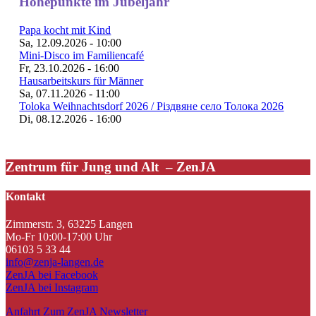
Höhepunkte im Jubeljahr
Papa kocht mit Kind
Sa, 12.09.2026 - 10:00
Mini-Disco im Familiencafé
Fr, 23.10.2026 - 16:00
Hausarbeitskurs für Männer
Sa, 07.11.2026 - 11:00
Toloka Weihnachtsdorf 2026 / Різдвяне село Толока 2026
Di, 08.12.2026 - 16:00
Zentrum für Jung und Alt – ZenJA
Kontakt
Zimmerstr. 3, 63225 Langen
Mo-Fr 10:00-17:00 Uhr
06103 5 33 44
info@zenja-langen.de
ZenJA bei Facebook
ZenJA bei Instagram
Anfahrt
Zum ZenJA Newsletter