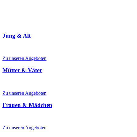
Wir antworten auf Deine Frage gerne auch im
"LIVE
CHAT"
- Probier's aus!
Jung & Alt
Mehrgenerationenhaus & Familienzentrum für alle Generationen
Zu unseren Angeboten
Mütter & Väter
Schwangerschaft, Familienleben, Kinderbetreuung
Zu unseren Angeboten
Frauen & Mädchen
Mütterzentrum & Frauenbüro, Hilfe für Frauen in Not, Frauentreffs
Zu unseren Angeboten