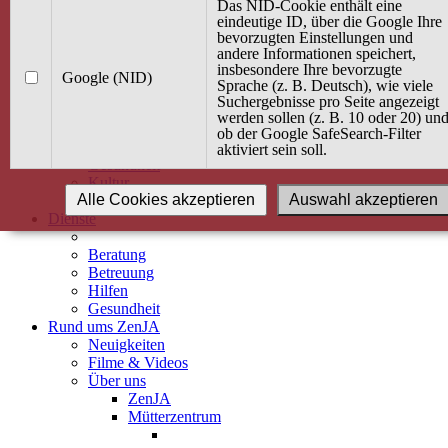
Kurse
Das NID-Cookie enthält eine
Angebot / Kurs suchen
eindeutige ID, über die Google Ihre
bevorzugten Einstellungen und
Kurskalender
andere Informationen speichert,
Kindertagespflege
insbesondere Ihre bevorzugte
Babybauch & Elternschaft
Google (NID)
Sprache (z. B. Deutsch), wie viele
Bewegung
Suchergebnisse pro Seite angezeigt
Kreativität
werden sollen (z. B. 10 oder 20) un
Ernährung
ob der Google SafeSearch-Filter
Umwelt
aktiviert sein soll.
Gesundheit
Kultur
Alle Cookies akzeptieren
Auswahl akzeptieren
Alle Kurse
Dienste
Beratung
Betreuung
Hilfen
Gesundheit
Rund ums ZenJA
Neuigkeiten
Filme & Videos
Über uns
ZenJA
Mütterzentrum