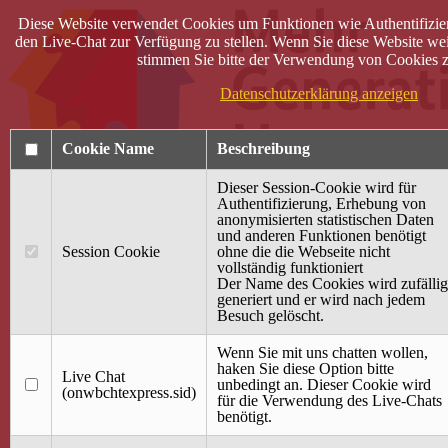
Diese Website verwendet Cookies um Funktionen wie Authentifizie
den Live-Chat zur Verfügung zu stellen. Wenn Sie diese Website wei
stimmen Sie bitte der Verwendung von Cookies z
Datenschutzerklärung anzeigen
Cookie Name
Beschreibung
Dieser Session-Cookie wird für
Authentifizierung, Erhebung von
anonymisierten statistischen Daten
und anderen Funktionen benötigt
Anmelden
Session Cookie
ohne die die Webseite nicht
vollständig funktioniert
Startseite
Der Name des Cookies wird zufällig
generiert und er wird nach jedem
Treffpunkt Jung & Alt
Besuch gelöscht.
40 Jahre Mütterzentrum
Familiencafé
Wenn Sie mit uns chatten wollen,
haken Sie diese Option bitte
Live Chat
Terminkalender
unbedingt an. Dieser Cookie wird
(onwbchtexpress.sid)
Gemeinsam aktiv
für die Verwendung des Live-Chats
Gemeinsam unterwegs
benötigt.
wirFAIRändern