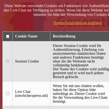
Diese Website verwendet Cookies um Funktionen wie Authentifizie
den Live-Chat zur Verfügung zu stellen. Wenn Sie diese Website wei
stimmen Sie bitte der Verwendung von Cookies z
Datenschutzerklärung anzeigen
Cookie Name
Beschreibung
Dieser Session-Cookie wird für
Authentifizierung, Erhebung von
anonymisierten statistischen Daten
und anderen Funktionen benötigt
Anmelden
Session Cookie
ohne die die Webseite nicht
vollständig funktioniert
Startseite
Der Name des Cookies wird zufällig
generiert und er wird nach jedem
Treffpunkt Jung & Alt
Besuch gelöscht.
40 Jahre Mütterzentrum
Familiencafé
Wenn Sie mit uns chatten wollen,
haken Sie diese Option bitte
Live Chat
Terminkalender
unbedingt an. Dieser Cookie wird
(onwbchtexpress.sid)
Gemeinsam aktiv
für die Verwendung des Live-Chats
Gemeinsam unterwegs
benötigt.
wirFAIRändern