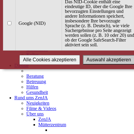
Kurse
Das NID-Cookie enthält eine
Angebot / Kurs suchen
eindeutige ID, über die Google Ihre
bevorzugten Einstellungen und
Kurskalender
andere Informationen speichert,
Kindertagespflege
insbesondere Ihre bevorzugte
Babybauch & Elternschaft
Google (NID)
Sprache (z. B. Deutsch), wie viele
Bewegung
Suchergebnisse pro Seite angezeigt
Kreativität
werden sollen (z. B. 10 oder 20) un
Ernährung
ob der Google SafeSearch-Filter
Umwelt
aktiviert sein soll.
Gesundheit
Kultur
Alle Cookies akzeptieren
Auswahl akzeptieren
Alle Kurse
Dienste
Beratung
Betreuung
Hilfen
Gesundheit
Rund ums ZenJA
Neuigkeiten
Filme & Videos
Über uns
ZenJA
Mütterzentrum