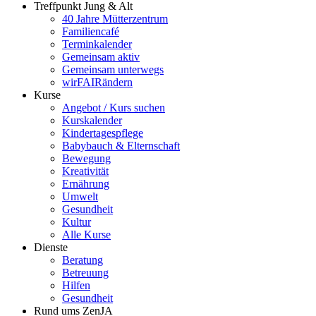
Treffpunkt Jung & Alt
40 Jahre Mütterzentrum
Familiencafé
Terminkalender
Gemeinsam aktiv
Gemeinsam unterwegs
wirFAIRändern
Kurse
Angebot / Kurs suchen
Kurskalender
Kindertagespflege
Babybauch & Elternschaft
Bewegung
Kreativität
Ernährung
Umwelt
Gesundheit
Kultur
Alle Kurse
Dienste
Beratung
Betreuung
Hilfen
Gesundheit
Rund ums ZenJA