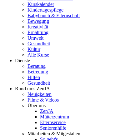
Kurskalender
Kindertagespflege
Babybauch & Elternschaft
Bewegung
Kreativität
Ernährung
Umwelt
Gesundheit
Kultur
Alle Kurse
Dienste
Beratung
Betreuung
Hilfen
Gesundheit
Rund ums ZenJA
Neuigkeiten
Filme & Videos
Über uns
ZenJA
Mütterzentrum
Elternservice
Seniorenhilfe
Mitarbeiten & Mitgestalten
So geht's