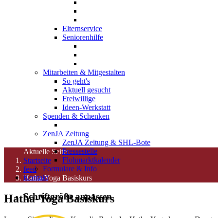
Elternservice
Seniorenhilfe
Mitarbeiten & Mitgestalten
So geht's
Aktuell gesucht
Freiwillige
Ideen-Werkstatt
Spenden & Schenken
ZenJA Zeitung
ZenJA Zeitung & SHL-Bote
Pressestelle
Aktuelle Seite:
Flohmarktkalender
Startseite
Formulare & Info
feed
Kontakt
Hatha-Yoga Basiskurs
Schriftgröße anpassen
Hatha-Yoga Basiskurs