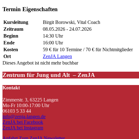
Termin Eigenschaften
Kursleitung
Birgit Borowski, Vital Coach
Zeitraum
08.05.2026 - 24.07.2026
Beginn
14:30 Uhr
Ende
16:00 Uhr
Kosten
59 € für 10 Termine / 70 € für Nichtmitglieder
Ort
ZenJA Langen
Dieses Angebot ist nicht mehr buchbar
Zentrum für Jung und Alt – ZenJA
Kontakt
Zimmerstr. 3, 63225 Langen
Mo-Fr 10:00-17:00 Uhr
06103 5 33 44
info@zenja-langen.de
ZenJA bei Facebook
ZenJA bei Instagram
Anfahrt
Zum ZenJA Newsletter