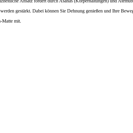
nzheitliche Ansatz fördert durch Asanas (Körperhaltungen) und Atemü
werden gestärkt. Dabei können Sie Dehnung genießen und Ihre Bewegli
a-Matte mit.