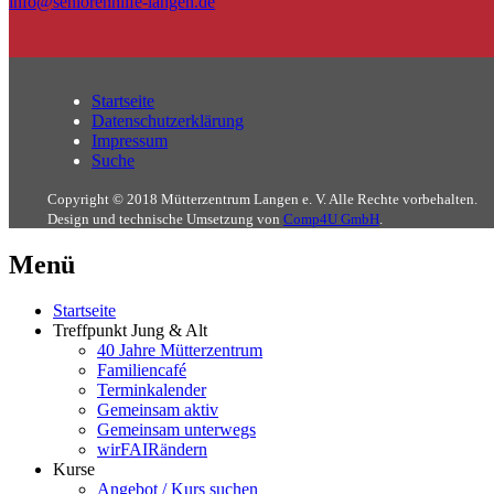
info@seniorenhilfe-langen.de
Startseite
Datenschutzerklärung
Impressum
Suche
Copyright © 2018 Mütterzentrum Langen e. V. Alle Rechte vorbehalten.
Design und technische Umsetzung von
Comp4U GmbH
.
Menü
Startseite
Treffpunkt Jung & Alt
40 Jahre Mütterzentrum
Familiencafé
Terminkalender
Gemeinsam aktiv
Gemeinsam unterwegs
wirFAIRändern
Kurse
Angebot / Kurs suchen