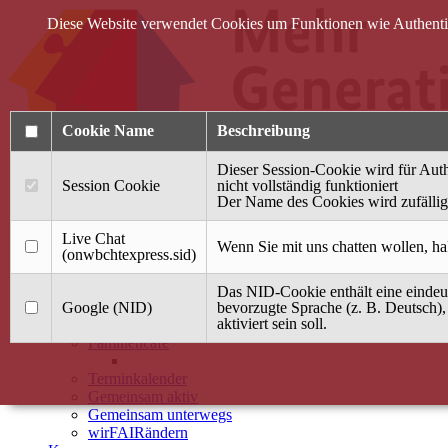
Diese Website verwendet Cookies um Funktionen wie Authentifi
Cookie Name
Beschreibung
Dieser Session-Cookie wird für Auth
Session Cookie
nicht vollständig funktioniert
Der Name des Cookies wird zufällig 
Anmelden
Live Chat
Wenn Sie mit uns chatten wollen, ha
(onwbchtexpress.sid)
Startseite
Das NID-Cookie enthält eine eindeut
Treffpunkt Jung & Alt
Google (NID)
bevorzugte Sprache (z. B. Deutsch),
aktiviert sein soll.
40 Jahre Mütterzentrum
Familiencafé
Terminkalender
Gemeinsam aktiv
Gemeinsam unterwegs
wirFAIRändern