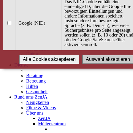
Kurse
Das NID-Cookie enthält eine
Angebot / Kurs suchen
eindeutige ID, über die Google Ihre
bevorzugten Einstellungen und
Kurskalender
andere Informationen speichert,
Kindertagespflege
insbesondere Ihre bevorzugte
Babybauch & Elternschaft
Google (NID)
Sprache (z. B. Deutsch), wie viele
Bewegung
Suchergebnisse pro Seite angezeigt
Kreativität
werden sollen (z. B. 10 oder 20) un
Ernährung
ob der Google SafeSearch-Filter
Umwelt
aktiviert sein soll.
Gesundheit
Kultur
Alle Cookies akzeptieren
Auswahl akzeptieren
Alle Kurse
Dienste
Beratung
Betreuung
Hilfen
Gesundheit
Rund ums ZenJA
Neuigkeiten
Filme & Videos
Über uns
ZenJA
Mütterzentrum