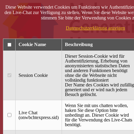
Diese Website verwendet Cookies um Funktionen wie Authentifizie
den Live-Chat zur Verfügung zu stellen. Wenn Sie diese Website wei
stimmen Sie bitte der Verwendung von Cookies z
Datenschutzerklärung anzeigen
Cookie Name
Beschreibung
Dieser Session-Cookie wird für
Authentifizierung, Erhebung von
anonymisierten statistischen Daten
und anderen Funktionen benötigt
Anmelden
Session Cookie
ohne die die Webseite nicht
vollständig funktioniert
Startseite
Der Name des Cookies wird zufällig
generiert und er wird nach jedem
Treffpunkt Jung & Alt
Besuch gelöscht.
40 Jahre Mütterzentrum
Familiencafé
Wenn Sie mit uns chatten wollen,
haken Sie diese Option bitte
Live Chat
Terminkalender
unbedingt an. Dieser Cookie wird
(onwbchtexpress.sid)
Gemeinsam aktiv
für die Verwendung des Live-Chats
Gemeinsam unterwegs
benötigt.
wirFAIRändern