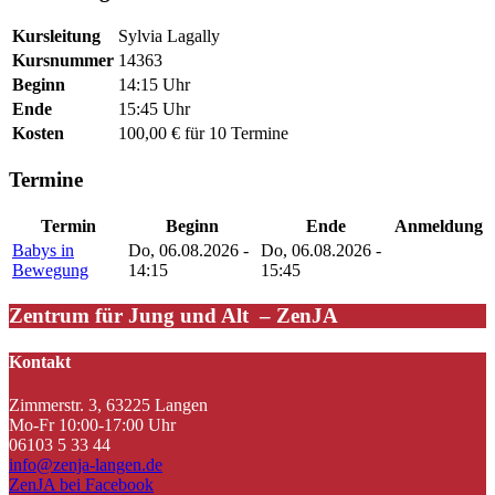
Kursleitung
Sylvia Lagally
Kursnummer
14363
Beginn
14:15 Uhr
Ende
15:45 Uhr
Kosten
100,00 € für 10 Termine
Termine
Termin
Beginn
Ende
Anmeldung
Babys in
Do, 06.08.2026 -
Do, 06.08.2026 -
Bewegung
14:15
15:45
Zentrum für Jung und Alt – ZenJA
Kontakt
Zimmerstr. 3, 63225 Langen
Mo-Fr 10:00-17:00 Uhr
06103 5 33 44
info@zenja-langen.de
ZenJA bei Facebook