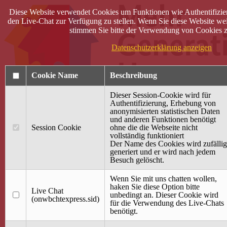
Diese Website verwendet Cookies um Funktionen wie Authentifizie
den Live-Chat zur Verfügung zu stellen. Wenn Sie diese Website wei
stimmen Sie bitte der Verwendung von Cookies z
Datenschutzerklärung anzeigen
Cookie Name
Beschreibung
Dieser Session-Cookie wird für
Authentifizierung, Erhebung von
anonymisierten statistischen Daten
und anderen Funktionen benötigt
Anmelden
Session Cookie
ohne die die Webseite nicht
vollständig funktioniert
Startseite
Der Name des Cookies wird zufällig
generiert und er wird nach jedem
Treffpunkt Jung & Alt
Besuch gelöscht.
40 Jahre Mütterzentrum
Familiencafé
Wenn Sie mit uns chatten wollen,
haken Sie diese Option bitte
Live Chat
Terminkalender
unbedingt an. Dieser Cookie wird
(onwbchtexpress.sid)
Gemeinsam aktiv
für die Verwendung des Live-Chats
Gemeinsam unterwegs
benötigt.
wirFAIRändern