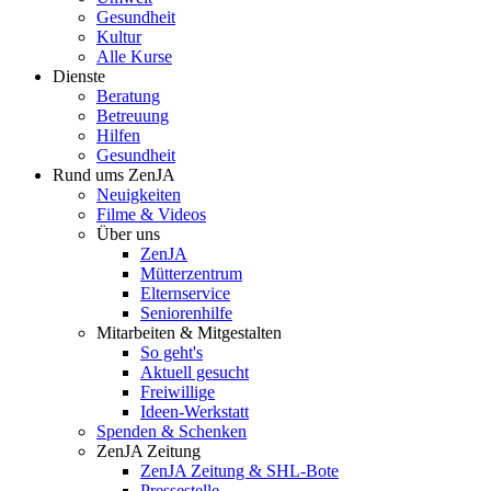
Gesundheit
Kultur
Alle Kurse
Dienste
Beratung
Betreuung
Hilfen
Gesundheit
Rund ums ZenJA
Neuigkeiten
Filme & Videos
Über uns
ZenJA
Mütterzentrum
Elternservice
Seniorenhilfe
Mitarbeiten & Mitgestalten
So geht's
Aktuell gesucht
Freiwillige
Ideen-Werkstatt
Spenden & Schenken
ZenJA Zeitung
ZenJA Zeitung & SHL-Bote
Pressestelle