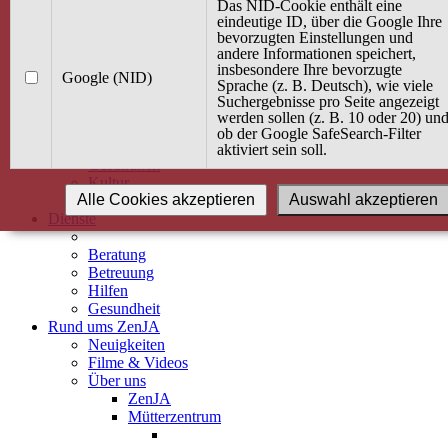
Kurse
Das NID-Cookie enthält eine
Angebot / Kurs suchen
eindeutige ID, über die Google Ihre
bevorzugten Einstellungen und
Kurskalender
andere Informationen speichert,
Kindertagespflege
insbesondere Ihre bevorzugte
Babybauch & Elternschaft
Google (NID)
Sprache (z. B. Deutsch), wie viele
Bewegung
Suchergebnisse pro Seite angezeigt
Kreativität
werden sollen (z. B. 10 oder 20) un
Ernährung
ob der Google SafeSearch-Filter
Umwelt
aktiviert sein soll.
Gesundheit
Kultur
Alle Cookies akzeptieren
Auswahl akzeptieren
Alle Kurse
Dienste
Beratung
Betreuung
Hilfen
Gesundheit
Rund ums ZenJA
Neuigkeiten
Filme & Videos
Über uns
ZenJA
Mütterzentrum