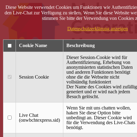
Diese Website verwendet Cookies um Funktionen wie Authentifizie
den Live-Chat zur Verfügung zu stellen. Wenn Sie diese Website wei
stimmen Sie bitte der Verwendung von Cookies z
Datenschutzerklärung anzeigen
Cookie Name
Beschreibung
Dieser Session-Cookie wird für
Authentifizierung, Erhebung von
anonymisierten statistischen Daten
und anderen Funktionen benötigt
Anmelden
Session Cookie
ohne die die Webseite nicht
vollständig funktioniert
Startseite
Der Name des Cookies wird zufällig
generiert und er wird nach jedem
Treffpunkt Jung & Alt
Besuch gelöscht.
40 Jahre Mütterzentrum
Familiencafé
Wenn Sie mit uns chatten wollen,
haken Sie diese Option bitte
Live Chat
Terminkalender
unbedingt an. Dieser Cookie wird
(onwbchtexpress.sid)
Gemeinsam aktiv
für die Verwendung des Live-Chats
Gemeinsam unterwegs
benötigt.
wirFAIRändern