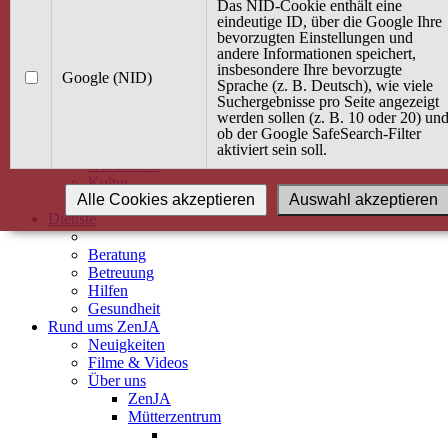
Kurse
Das NID-Cookie enthält eine
Angebot / Kurs suchen
eindeutige ID, über die Google Ihre
bevorzugten Einstellungen und
Kurskalender
andere Informationen speichert,
Kindertagespflege
insbesondere Ihre bevorzugte
Babybauch & Elternschaft
Google (NID)
Sprache (z. B. Deutsch), wie viele
Bewegung
Suchergebnisse pro Seite angezeigt
Kreativität
werden sollen (z. B. 10 oder 20) un
Ernährung
ob der Google SafeSearch-Filter
Umwelt
aktiviert sein soll.
Gesundheit
Kultur
Alle Cookies akzeptieren
Auswahl akzeptieren
Alle Kurse
Dienste
Beratung
Betreuung
Hilfen
Gesundheit
Rund ums ZenJA
Neuigkeiten
Filme & Videos
Über uns
ZenJA
Mütterzentrum