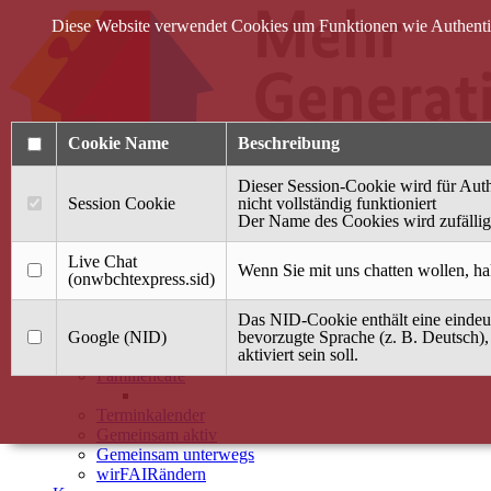
Diese Website verwendet Cookies um Funktionen wie Authentifi
Cookie Name
Beschreibung
Dieser Session-Cookie wird für Auth
Session Cookie
nicht vollständig funktioniert
Der Name des Cookies wird zufällig 
Anmelden
Live Chat
Wenn Sie mit uns chatten wollen, ha
(onwbchtexpress.sid)
Startseite
Das NID-Cookie enthält eine eindeut
Treffpunkt Jung & Alt
Google (NID)
bevorzugte Sprache (z. B. Deutsch),
aktiviert sein soll.
40 Jahre Mütterzentrum
Familiencafé
Terminkalender
Gemeinsam aktiv
Gemeinsam unterwegs
wirFAIRändern