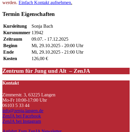
werden.
Einfach Kontakt aufnehmen
.
Termin Eigenschaften
Kursleitung
Sonja Bach
Kursnummer
13942
Zeitraum
09.07. - 17.12.2025
Beginn
Mi, 29.10.2025 - 20:00 Uhr
Ende
Mi, 29.10.2025 - 21:00 Uhr
Kosten
126,00 €
Zentrum für Jung und Alt – ZenJA
Kontakt
Zimmerstr. 3, 63225 Langen
Mo-Fr 10:00-17:00 Uhr
06103 5 33 44
info@zenja-langen.de
ZenJA bei Facebook
ZenJA bei Instagram
Anfahrt
Zum ZenJA Newsletter