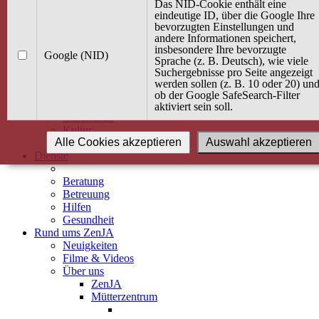
Kurse
Das NID-Cookie enthält eine
Angebot / Kurs suchen
eindeutige ID, über die Google Ihre
bevorzugten Einstellungen und
Kurskalender
andere Informationen speichert,
Kindertagespflege
insbesondere Ihre bevorzugte
Babybauch & Elternschaft
Google (NID)
Sprache (z. B. Deutsch), wie viele
Bewegung
Suchergebnisse pro Seite angezeigt
Kreativität
werden sollen (z. B. 10 oder 20) un
Ernährung
ob der Google SafeSearch-Filter
Umwelt
aktiviert sein soll.
Gesundheit
Kultur
Alle Cookies akzeptieren
Auswahl akzeptieren
Alle Kurse
Dienste
Beratung
Betreuung
Hilfen
Gesundheit
Rund ums ZenJA
Neuigkeiten
Filme & Videos
Über uns
ZenJA
Mütterzentrum