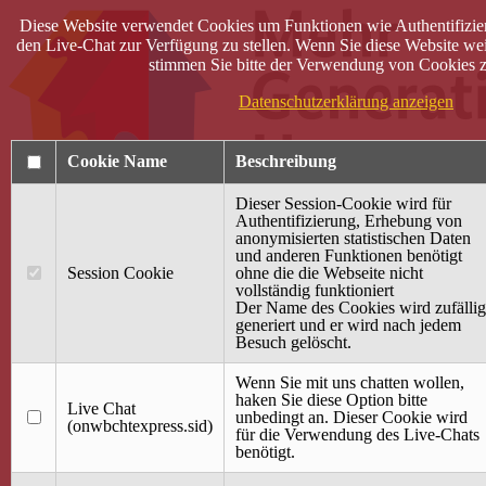
Diese Website verwendet Cookies um Funktionen wie Authentifizie
den Live-Chat zur Verfügung zu stellen. Wenn Sie diese Website wei
stimmen Sie bitte der Verwendung von Cookies z
Datenschutzerklärung anzeigen
Cookie Name
Beschreibung
Dieser Session-Cookie wird für
Authentifizierung, Erhebung von
anonymisierten statistischen Daten
und anderen Funktionen benötigt
Anmelden
Session Cookie
ohne die die Webseite nicht
vollständig funktioniert
Startseite
Der Name des Cookies wird zufällig
generiert und er wird nach jedem
Treffpunkt Jung & Alt
Besuch gelöscht.
40 Jahre Mütterzentrum
Familiencafé
Wenn Sie mit uns chatten wollen,
haken Sie diese Option bitte
Live Chat
Terminkalender
unbedingt an. Dieser Cookie wird
(onwbchtexpress.sid)
Gemeinsam aktiv
für die Verwendung des Live-Chats
Gemeinsam unterwegs
benötigt.
wirFAIRändern