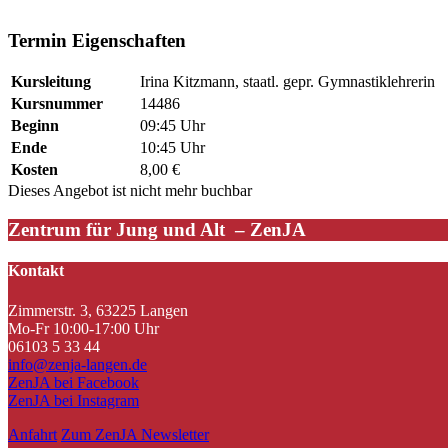
#Irina
Termin Eigenschaften
Kursleitung
Irina Kitzmann, staatl. gepr. Gymnastiklehrerin
Kursnummer
14486
Beginn
09:45 Uhr
Ende
10:45 Uhr
Kosten
8,00 €
Dieses Angebot ist nicht mehr buchbar
Zentrum für Jung und Alt – ZenJA
Kontakt
Zimmerstr. 3, 63225 Langen
Mo-Fr 10:00-17:00 Uhr
06103 5 33 44
info@zenja-langen.de
ZenJA bei Facebook
ZenJA bei Instagram
Anfahrt
Zum ZenJA Newsletter