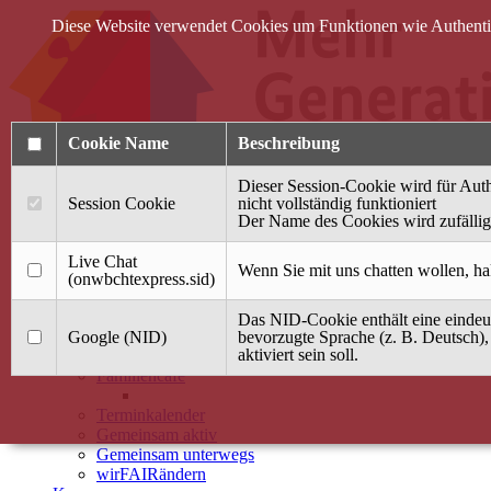
Diese Website verwendet Cookies um Funktionen wie Authentifi
Cookie Name
Beschreibung
Dieser Session-Cookie wird für Auth
Session Cookie
nicht vollständig funktioniert
Der Name des Cookies wird zufällig 
Anmelden
Live Chat
Wenn Sie mit uns chatten wollen, ha
(onwbchtexpress.sid)
Startseite
Das NID-Cookie enthält eine eindeut
Treffpunkt Jung & Alt
Google (NID)
bevorzugte Sprache (z. B. Deutsch),
aktiviert sein soll.
40 Jahre Mütterzentrum
Familiencafé
Terminkalender
Gemeinsam aktiv
Gemeinsam unterwegs
wirFAIRändern