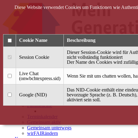
Diese Website verwendet Cookies um Funktionen wie Authentifi
Cookie Name
Beschreibung
Dieser Session-Cookie wird für Auth
Session Cookie
nicht vollständig funktioniert
Der Name des Cookies wird zufällig 
Anmelden
Live Chat
Wenn Sie mit uns chatten wollen, ha
(onwbchtexpress.sid)
Startseite
Das NID-Cookie enthält eine eindeut
Treffpunkt Jung & Alt
Google (NID)
bevorzugte Sprache (z. B. Deutsch),
aktiviert sein soll.
40 Jahre Mütterzentrum
Familiencafé
Terminkalender
Gemeinsam aktiv
Gemeinsam unterwegs
wirFAIRändern