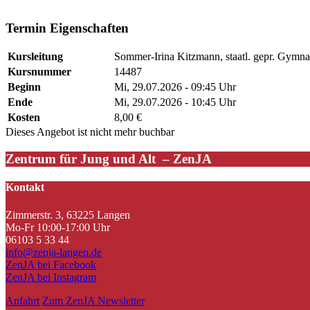
#Irina
Termin Eigenschaften
Kursleitung
Sommer-Irina Kitzmann, staatl. gepr. Gymnas
Kursnummer
14487
Beginn
Mi, 29.07.2026 - 09:45 Uhr
Ende
Mi, 29.07.2026 - 10:45 Uhr
Kosten
8,00 €
Dieses Angebot ist nicht mehr buchbar
Zentrum für Jung und Alt – ZenJA
Kontakt
Zimmerstr. 3, 63225 Langen
Mo-Fr 10:00-17:00 Uhr
06103 5 33 44
info@zenja-langen.de
ZenJA bei Facebook
ZenJA bei Instagram
Anfahrt
Zum ZenJA Newsletter