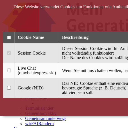
Diese Website verwendet Cookies um Funktionen wie Authentifi
Cookie Name
Beschreibung
Dieser Session-Cookie wird für Auth
Session Cookie
nicht vollständig funktioniert
Der Name des Cookies wird zufällig 
Anmelden
Live Chat
Wenn Sie mit uns chatten wollen, ha
(onwbchtexpress.sid)
Startseite
Das NID-Cookie enthält eine eindeut
Treffpunkt Jung & Alt
Google (NID)
bevorzugte Sprache (z. B. Deutsch),
aktiviert sein soll.
40 Jahre Mütterzentrum
Familiencafé
Terminkalender
Gemeinsam aktiv
Gemeinsam unterwegs
wirFAIRändern