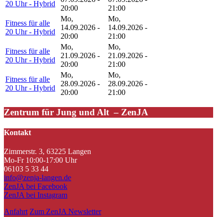
20 Uhr - Hybrid
20:00
21:00
Mo,
Mo,
Fitness für alle
14.09.2026 -
14.09.2026 -
20 Uhr - Hybrid
20:00
21:00
Mo,
Mo,
Fitness für alle
21.09.2026 -
21.09.2026 -
20 Uhr - Hybrid
20:00
21:00
Mo,
Mo,
Fitness für alle
28.09.2026 -
28.09.2026 -
20 Uhr - Hybrid
20:00
21:00
Zentrum für Jung und Alt – ZenJA
Kontakt
Zimmerstr. 3, 63225 Langen
Mo-Fr 10:00-17:00 Uhr
06103 5 33 44
info@zenja-langen.de
ZenJA bei Facebook
ZenJA bei Instagram
Anfahrt
Zum ZenJA Newsletter