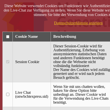
Diese Website verwendet Cookies um Funktionen wie Authentifizie
den Live-Chat zur Verfügung zu stellen. Wenn Sie diese Website wei
stimmen Sie bitte der Verwendung von Cookies z
Datenschutzerklärung anzeigen
Cookie Name
Beschreibung
Dieser Session-Cookie wird für
Authentifizierung, Erhebung von
anonymisierten statistischen Daten
und anderen Funktionen benötigt
Anmelden
Session Cookie
ohne die die Webseite nicht
vollständig funktioniert
Startseite
Der Name des Cookies wird zufällig
generiert und er wird nach jedem
Treffpunkt Jung & Alt
Besuch gelöscht.
40 Jahre Mütterzentrum
Familiencafé
Wenn Sie mit uns chatten wollen,
haken Sie diese Option bitte
Live Chat
Terminkalender
unbedingt an. Dieser Cookie wird
(onwbchtexpress.sid)
Gemeinsam aktiv
für die Verwendung des Live-Chats
Gemeinsam unterwegs
benötigt.
wirFAIRändern