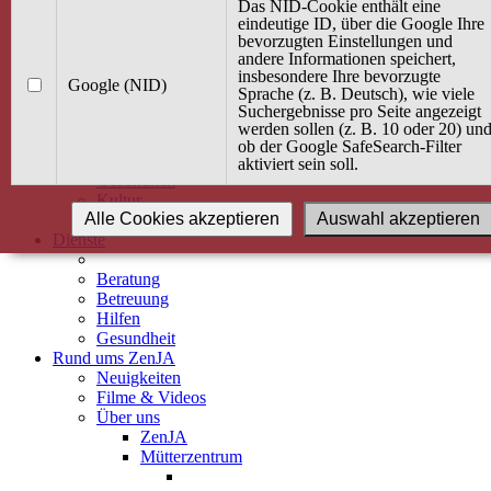
Kurse
Das NID-Cookie enthält eine
Angebot / Kurs suchen
eindeutige ID, über die Google Ihre
bevorzugten Einstellungen und
Kurskalender
andere Informationen speichert,
Kindertagespflege
insbesondere Ihre bevorzugte
Babybauch & Elternschaft
Google (NID)
Sprache (z. B. Deutsch), wie viele
Bewegung
Suchergebnisse pro Seite angezeigt
Kreativität
werden sollen (z. B. 10 oder 20) un
Ernährung
ob der Google SafeSearch-Filter
Umwelt
aktiviert sein soll.
Gesundheit
Kultur
Alle Cookies akzeptieren
Auswahl akzeptieren
Alle Kurse
Dienste
Beratung
Betreuung
Hilfen
Gesundheit
Rund ums ZenJA
Neuigkeiten
Filme & Videos
Über uns
ZenJA
Mütterzentrum