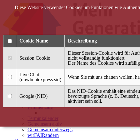
Diese Website verwendet Cookies um Funktionen wie Authentifi
Cookie Name
Beschreibung
Dieser Session-Cookie wird für Auth
Session Cookie
nicht vollständig funktioniert
Der Name des Cookies wird zufällig 
Anmelden
Live Chat
Wenn Sie mit uns chatten wollen, ha
(onwbchtexpress.sid)
Startseite
Das NID-Cookie enthält eine eindeut
Treffpunkt Jung & Alt
Google (NID)
bevorzugte Sprache (z. B. Deutsch),
aktiviert sein soll.
40 Jahre Mütterzentrum
Familiencafé
Terminkalender
Gemeinsam aktiv
Gemeinsam unterwegs
wirFAIRändern