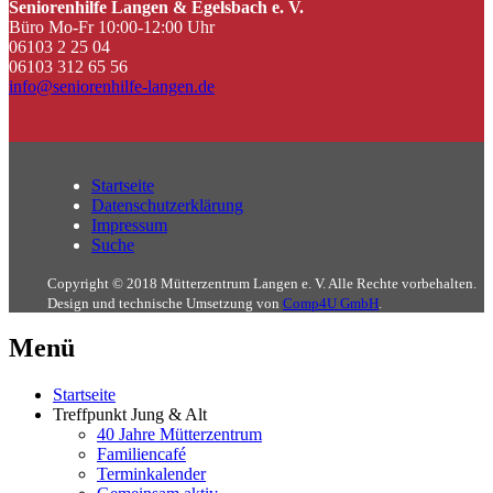
Seniorenhilfe Langen & Egelsbach e. V.
Büro Mo-Fr 10:00-12:00 Uhr
06103 2 25 04
06103 312 65 56
info@seniorenhilfe-langen.de
Startseite
Datenschutzerklärung
Impressum
Suche
Copyright © 2018 Mütterzentrum Langen e. V. Alle Rechte vorbehalten.
Design und technische Umsetzung von
Comp4U GmbH
.
Menü
Startseite
Treffpunkt Jung & Alt
40 Jahre Mütterzentrum
Familiencafé
Terminkalender