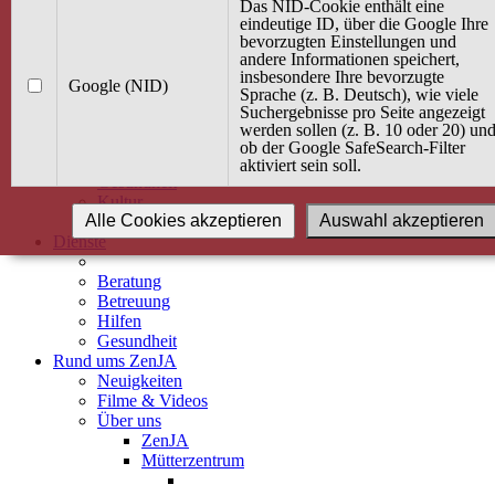
Kurse
Das NID-Cookie enthält eine
Angebot / Kurs suchen
eindeutige ID, über die Google Ihre
bevorzugten Einstellungen und
Kurskalender
andere Informationen speichert,
Kindertagespflege
insbesondere Ihre bevorzugte
Babybauch & Elternschaft
Google (NID)
Sprache (z. B. Deutsch), wie viele
Bewegung
Suchergebnisse pro Seite angezeigt
Kreativität
werden sollen (z. B. 10 oder 20) un
Ernährung
ob der Google SafeSearch-Filter
Umwelt
aktiviert sein soll.
Gesundheit
Kultur
Alle Cookies akzeptieren
Auswahl akzeptieren
Alle Kurse
Dienste
Beratung
Betreuung
Hilfen
Gesundheit
Rund ums ZenJA
Neuigkeiten
Filme & Videos
Über uns
ZenJA
Mütterzentrum