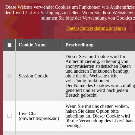
Diese Website verwendet Cookies um Funktionen wie Authentifizie
den Live-Chat zur Verfügung zu stellen. Wenn Sie diese Website wei
stimmen Sie bitte der Verwendung von Cookies z
Datenschutzerklärung anzeigen
Cookie Name
Beschreibung
Dieser Session-Cookie wird für
Authentifizierung, Erhebung von
anonymisierten statistischen Daten
und anderen Funktionen benötigt
Anmelden
Session Cookie
ohne die die Webseite nicht
vollständig funktioniert
Startseite
Der Name des Cookies wird zufällig
generiert und er wird nach jedem
Treffpunkt Jung & Alt
Besuch gelöscht.
40 Jahre Mütterzentrum
Familiencafé
Wenn Sie mit uns chatten wollen,
haken Sie diese Option bitte
Live Chat
Terminkalender
unbedingt an. Dieser Cookie wird
(onwbchtexpress.sid)
Gemeinsam aktiv
für die Verwendung des Live-Chats
Gemeinsam unterwegs
benötigt.
wirFAIRändern