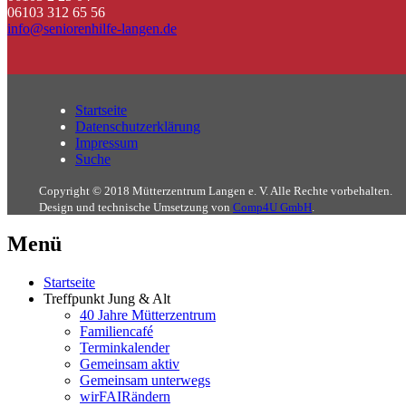
06103 312 65 56
info@seniorenhilfe-langen.de
Startseite
Datenschutzerklärung
Impressum
Suche
Copyright © 2018 Mütterzentrum Langen e. V. Alle Rechte vorbehalten.
Design und technische Umsetzung von
Comp4U GmbH
.
Menü
Startseite
Treffpunkt Jung & Alt
40 Jahre Mütterzentrum
Familiencafé
Terminkalender
Gemeinsam aktiv
Gemeinsam unterwegs
wirFAIRändern