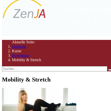
Hier finden Sie Informationen zu unseren Angeboten und Ze
Aktuelle Seite:
Startseite
Kurse
Bewegung
Mobility & Stretch
Mobility & Stretch