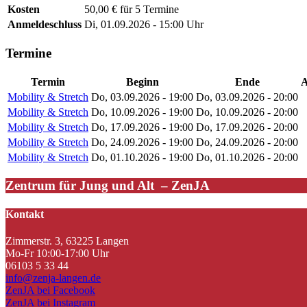
Kosten
50,00 € für 5 Termine
Anmeldeschluss
Di, 01.09.2026 - 15:00 Uhr
Termine
Termin
Beginn
Ende
A
Mobility & Stretch
Do, 03.09.2026 - 19:00
Do, 03.09.2026 - 20:00
Mobility & Stretch
Do, 10.09.2026 - 19:00
Do, 10.09.2026 - 20:00
Mobility & Stretch
Do, 17.09.2026 - 19:00
Do, 17.09.2026 - 20:00
Mobility & Stretch
Do, 24.09.2026 - 19:00
Do, 24.09.2026 - 20:00
Mobility & Stretch
Do, 01.10.2026 - 19:00
Do, 01.10.2026 - 20:00
Zentrum für Jung und Alt – ZenJA
Kontakt
Zimmerstr. 3, 63225 Langen
Mo-Fr 10:00-17:00 Uhr
06103 5 33 44
info@zenja-langen.de
ZenJA bei Facebook
ZenJA bei Instagram