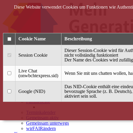
Diese Website verwendet Cookies um Funktionen wie Authentifi
Cookie Name
Beschreibung
Dieser Session-Cookie wird für Auth
Session Cookie
nicht vollständig funktioniert
Der Name des Cookies wird zufällig 
Anmelden
Live Chat
Wenn Sie mit uns chatten wollen, ha
(onwbchtexpress.sid)
Startseite
Das NID-Cookie enthält eine eindeut
Treffpunkt Jung & Alt
Google (NID)
bevorzugte Sprache (z. B. Deutsch),
aktiviert sein soll.
40 Jahre Mütterzentrum
Familiencafé
Terminkalender
Gemeinsam aktiv
Gemeinsam unterwegs
wirFAIRändern