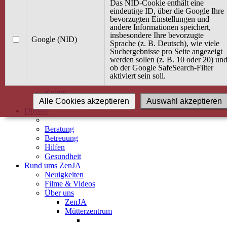
Kurse
Das NID-Cookie enthält eine
Angebot / Kurs suchen
eindeutige ID, über die Google Ihre
bevorzugten Einstellungen und
Kurskalender
andere Informationen speichert,
Kindertagespflege
insbesondere Ihre bevorzugte
Babybauch & Elternschaft
Google (NID)
Sprache (z. B. Deutsch), wie viele
Bewegung
Suchergebnisse pro Seite angezeigt
Kreativität
werden sollen (z. B. 10 oder 20) un
Ernährung
ob der Google SafeSearch-Filter
Umwelt
aktiviert sein soll.
Gesundheit
Kultur
Alle Cookies akzeptieren
Auswahl akzeptieren
Alle Kurse
Dienste
Beratung
Betreuung
Hilfen
Gesundheit
Rund ums ZenJA
Neuigkeiten
Filme & Videos
Über uns
ZenJA
Mütterzentrum