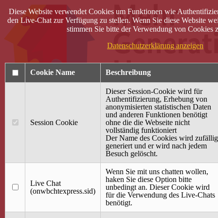
Diese Website verwendet Cookies um Funktionen wie Authentifizie
den Live-Chat zur Verfügung zu stellen. Wenn Sie diese Website wei
stimmen Sie bitte der Verwendung von Cookies z
Datenschutzerklärung anzeigen
Cookie Name
Beschreibung
Dieser Session-Cookie wird für
Authentifizierung, Erhebung von
anonymisierten statistischen Daten
und anderen Funktionen benötigt
Anmelden
Session Cookie
ohne die die Webseite nicht
vollständig funktioniert
Startseite
Der Name des Cookies wird zufällig
generiert und er wird nach jedem
Treffpunkt Jung & Alt
Besuch gelöscht.
40 Jahre Mütterzentrum
Familiencafé
Wenn Sie mit uns chatten wollen,
haken Sie diese Option bitte
Live Chat
Terminkalender
unbedingt an. Dieser Cookie wird
(onwbchtexpress.sid)
Gemeinsam aktiv
für die Verwendung des Live-Chats
Gemeinsam unterwegs
benötigt.
wirFAIRändern