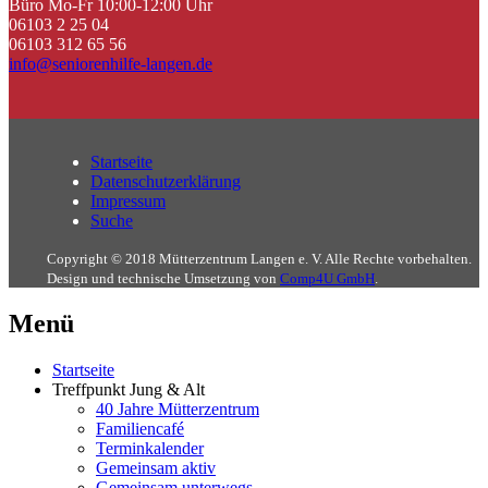
Büro Mo-Fr 10:00-12:00 Uhr
06103 2 25 04
06103 312 65 56
info@seniorenhilfe-langen.de
Startseite
Datenschutzerklärung
Impressum
Suche
Copyright © 2018 Mütterzentrum Langen e. V. Alle Rechte vorbehalten.
Design und technische Umsetzung von
Comp4U GmbH
.
Menü
Startseite
Treffpunkt Jung & Alt
40 Jahre Mütterzentrum
Familiencafé
Terminkalender
Gemeinsam aktiv
Gemeinsam unterwegs