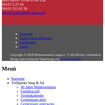
Büro Mo-Fr 10:00-12:00 Uhr
06103 2 25 04
06103 312 65 56
info@seniorenhilfe-langen.de
Startseite
Datenschutzerklärung
Impressum
Suche
Copyright © 2018 Mütterzentrum Langen e. V. Alle Rechte vorbehalten.
Design und technische Umsetzung von
Comp4U GmbH
.
Menü
Startseite
Treffpunkt Jung & Alt
40 Jahre Mütterzentrum
Familiencafé
Terminkalender
Gemeinsam aktiv
Gemeinsam unterwegs