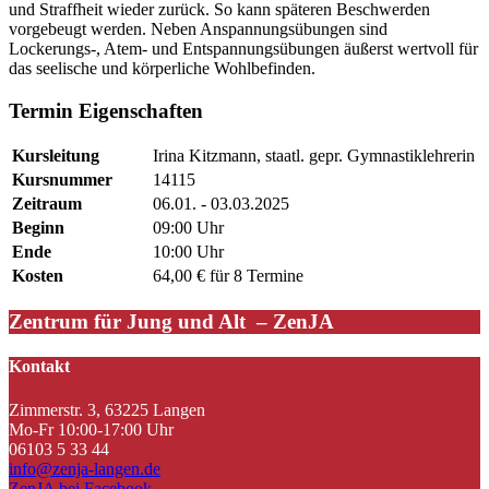
und Straffheit wieder zurück. So kann späteren Beschwerden
vorgebeugt werden. Neben Anspannungsübungen sind
Lockerungs-, Atem- und Entspannungsübungen äußerst wertvoll für
das seelische und körperliche Wohlbefinden.
Termin Eigenschaften
Kursleitung
Irina Kitzmann, staatl. gepr. Gymnastiklehrerin
Kursnummer
14115
Zeitraum
06.01. - 03.03.2025
Beginn
09:00 Uhr
Ende
10:00 Uhr
Kosten
64,00 € für 8 Termine
Zentrum für Jung und Alt – ZenJA
Kontakt
Zimmerstr. 3, 63225 Langen
Mo-Fr 10:00-17:00 Uhr
06103 5 33 44
info@zenja-langen.de
ZenJA bei Facebook