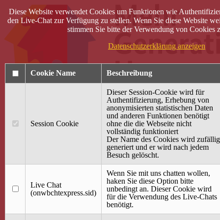
Diese Website verwendet Cookies um Funktionen wie Authentifizie
den Live-Chat zur Verfügung zu stellen. Wenn Sie diese Website wei
stimmen Sie bitte der Verwendung von Cookies z
Datenschutzerklärung anzeigen
Cookie Name
Beschreibung
Dieser Session-Cookie wird für
Authentifizierung, Erhebung von
anonymisierten statistischen Daten
und anderen Funktionen benötigt
Anmelden
Session Cookie
ohne die die Webseite nicht
vollständig funktioniert
Startseite
Der Name des Cookies wird zufällig
generiert und er wird nach jedem
Treffpunkt Jung & Alt
Besuch gelöscht.
40 Jahre Mütterzentrum
Familiencafé
Wenn Sie mit uns chatten wollen,
haken Sie diese Option bitte
Live Chat
Terminkalender
unbedingt an. Dieser Cookie wird
(onwbchtexpress.sid)
Gemeinsam aktiv
für die Verwendung des Live-Chats
Gemeinsam unterwegs
benötigt.
wirFAIRändern