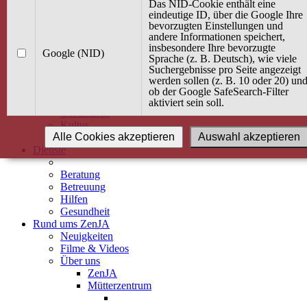
Kurse
Das NID-Cookie enthält eine
Angebot / Kurs suchen
eindeutige ID, über die Google Ihre
bevorzugten Einstellungen und
Kurskalender
andere Informationen speichert,
Kindertagespflege
insbesondere Ihre bevorzugte
Babybauch & Elternschaft
Google (NID)
Sprache (z. B. Deutsch), wie viele
Bewegung
Suchergebnisse pro Seite angezeigt
Kreativität
werden sollen (z. B. 10 oder 20) un
Ernährung
ob der Google SafeSearch-Filter
Umwelt
aktiviert sein soll.
Gesundheit
Kultur
Alle Cookies akzeptieren
Auswahl akzeptieren
Alle Kurse
Dienste
Beratung
Betreuung
Hilfen
Gesundheit
Rund ums ZenJA
Neuigkeiten
Filme & Videos
Über uns
ZenJA
Mütterzentrum