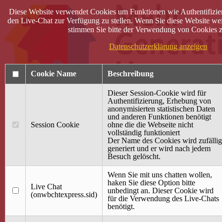
Diese Website verwendet Cookies um Funktionen wie Authentifizie
den Live-Chat zur Verfügung zu stellen. Wenn Sie diese Website wei
stimmen Sie bitte der Verwendung von Cookies z
Datenschutzerklärung anzeigen
Cookie Name
Beschreibung
Dieser Session-Cookie wird für
Authentifizierung, Erhebung von
anonymisierten statistischen Daten
und anderen Funktionen benötigt
Anmelden
Session Cookie
ohne die die Webseite nicht
vollständig funktioniert
Startseite
Der Name des Cookies wird zufällig
generiert und er wird nach jedem
Treffpunkt Jung & Alt
Besuch gelöscht.
40 Jahre Mütterzentrum
Familiencafé
Wenn Sie mit uns chatten wollen,
haken Sie diese Option bitte
Live Chat
Terminkalender
unbedingt an. Dieser Cookie wird
(onwbchtexpress.sid)
Gemeinsam aktiv
für die Verwendung des Live-Chats
Gemeinsam unterwegs
benötigt.
wirFAIRändern