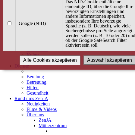
Kurse
Das NID-Cookie enthält eine
Angebot / Kurs suchen
eindeutige ID, über die Google Ihre
bevorzugten Einstellungen und
Kurskalender
andere Informationen speichert,
Kindertagespflege
insbesondere Ihre bevorzugte
Babybauch & Elternschaft
Google (NID)
Sprache (z. B. Deutsch), wie viele
Bewegung
Suchergebnisse pro Seite angezeigt
Kreativität
werden sollen (z. B. 10 oder 20) un
Ernährung
ob der Google SafeSearch-Filter
Umwelt
aktiviert sein soll.
Gesundheit
Kultur
Alle Cookies akzeptieren
Auswahl akzeptieren
Alle Kurse
Dienste
Beratung
Betreuung
Hilfen
Gesundheit
Rund ums ZenJA
Neuigkeiten
Filme & Videos
Über uns
ZenJA
Mütterzentrum