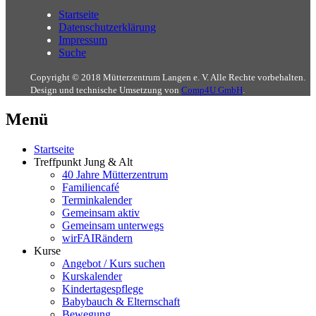
Startseite
Datenschutzerklärung
Impressum
Suche
Copyright © 2018 Mütterzentrum Langen e. V. Alle Rechte vorbehalten.
Design und technische Umsetzung von
Comp4U GmbH
.
Menü
Startseite
Treffpunkt Jung & Alt
40 Jahre Mütterzentrum
Familiencafé
Terminkalender
Gemeinsam aktiv
Gemeinsam unterwegs
wirFAIRändern
Kurse
Angebot / Kurs suchen
Kurskalender
Kindertagespflege
Babybauch & Elternschaft
Bewegung