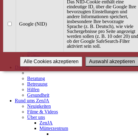
Kurse
Das NID-Cookie enthält eine
Angebot / Kurs suchen
eindeutige ID, über die Google Ihre
bevorzugten Einstellungen und
Kurskalender
andere Informationen speichert,
Kindertagespflege
insbesondere Ihre bevorzugte
Babybauch & Elternschaft
Google (NID)
Sprache (z. B. Deutsch), wie viele
Bewegung
Suchergebnisse pro Seite angezeigt
Kreativität
werden sollen (z. B. 10 oder 20) un
Ernährung
ob der Google SafeSearch-Filter
Umwelt
aktiviert sein soll.
Gesundheit
Kultur
Alle Cookies akzeptieren
Auswahl akzeptieren
Alle Kurse
Dienste
Beratung
Betreuung
Hilfen
Gesundheit
Rund ums ZenJA
Neuigkeiten
Filme & Videos
Über uns
ZenJA
Mütterzentrum