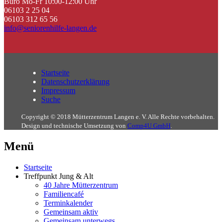
Büro Mo-Fr 10:00-12:00 Uhr
06103 2 25 04
06103 312 65 56
info@seniorenhilfe-langen.de
Startseite
Datenschutzerklärung
Impressum
Suche
Copyright © 2018 Mütterzentrum Langen e. V. Alle Rechte vorbehalten.
Design und technische Umsetzung von
Comp4U GmbH
.
Menü
Startseite
Treffpunkt Jung & Alt
40 Jahre Mütterzentrum
Familiencafé
Terminkalender
Gemeinsam aktiv
Gemeinsam unterwegs