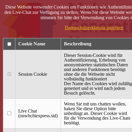
Diese Website verwendet Cookies um Funktionen wie Authentifizie
den Live-Chat zur Verfügung zu stellen. Wenn Sie diese Website wei
stimmen Sie bitte der Verwendung von Cookies z
Datenschutzerklärung anzeigen
Cookie Name
Beschreibung
Dieser Session-Cookie wird für
Authentifizierung, Erhebung von
anonymisierten statistischen Daten
und anderen Funktionen benötigt
Anmelden
Session Cookie
ohne die die Webseite nicht
vollständig funktioniert
Startseite
Der Name des Cookies wird zufällig
generiert und er wird nach jedem
Treffpunkt Jung & Alt
Besuch gelöscht.
40 Jahre Mütterzentrum
Familiencafé
Wenn Sie mit uns chatten wollen,
haken Sie diese Option bitte
Live Chat
Terminkalender
unbedingt an. Dieser Cookie wird
(onwbchtexpress.sid)
Gemeinsam aktiv
für die Verwendung des Live-Chats
Gemeinsam unterwegs
benötigt.
wirFAIRändern