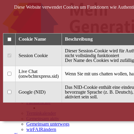
Diese Website verwendet Cookies um Funktionen wie Authentifi
Cookie Name
Beschreibung
Dieser Session-Cookie wird für Auth
Session Cookie
nicht vollständig funktioniert
Der Name des Cookies wird zufällig 
Anmelden
Live Chat
Wenn Sie mit uns chatten wollen, ha
(onwbchtexpress.sid)
Startseite
Das NID-Cookie enthält eine eindeut
Treffpunkt Jung & Alt
Google (NID)
bevorzugte Sprache (z. B. Deutsch),
aktiviert sein soll.
40 Jahre Mütterzentrum
Familiencafé
Terminkalender
Gemeinsam aktiv
Gemeinsam unterwegs
wirFAIRändern