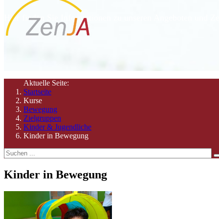
Hier finden Sie Informationen zu unseren Angeboten und Ze
Aktuelle Seite:
Startseite
Kurse
Bewegung
Zielgruppen
Kinder & Jugendliche
Kinder in Bewegung
Kinder in Bewegung