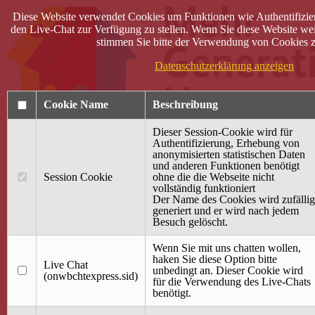
Diese Website verwendet Cookies um Funktionen wie Authentifizie
den Live-Chat zur Verfügung zu stellen. Wenn Sie diese Website wei
stimmen Sie bitte der Verwendung von Cookies z
Datenschutzerklärung anzeigen
Cookie Name
Beschreibung
Dieser Session-Cookie wird für
Authentifizierung, Erhebung von
anonymisierten statistischen Daten
und anderen Funktionen benötigt
Anmelden
Session Cookie
ohne die die Webseite nicht
vollständig funktioniert
Startseite
Der Name des Cookies wird zufällig
generiert und er wird nach jedem
Treffpunkt Jung & Alt
Besuch gelöscht.
40 Jahre Mütterzentrum
Familiencafé
Wenn Sie mit uns chatten wollen,
haken Sie diese Option bitte
Live Chat
Terminkalender
unbedingt an. Dieser Cookie wird
(onwbchtexpress.sid)
Gemeinsam aktiv
für die Verwendung des Live-Chats
Gemeinsam unterwegs
benötigt.
wirFAIRändern