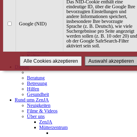
Kurse
Das NID-Cookie enthält eine
Angebot / Kurs suchen
eindeutige ID, über die Google Ihre
bevorzugten Einstellungen und
Kurskalender
andere Informationen speichert,
Kindertagespflege
insbesondere Ihre bevorzugte
Babybauch & Elternschaft
Google (NID)
Sprache (z. B. Deutsch), wie viele
Bewegung
Suchergebnisse pro Seite angezeigt
Kreativität
werden sollen (z. B. 10 oder 20) un
Ernährung
ob der Google SafeSearch-Filter
Umwelt
aktiviert sein soll.
Gesundheit
Kultur
Alle Cookies akzeptieren
Auswahl akzeptieren
Alle Kurse
Dienste
Beratung
Betreuung
Hilfen
Gesundheit
Rund ums ZenJA
Neuigkeiten
Filme & Videos
Über uns
ZenJA
Mütterzentrum