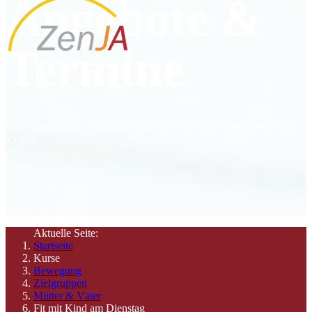
Angebote &
Termine
Hier finden Sie Informationen zu unseren Angeboten und
Zeiten
Aktuelle Seite:
Startseite
Kurse
Bewegung
Zielgruppen
Mütter & Väter
Fit mit Kind am Dienstag