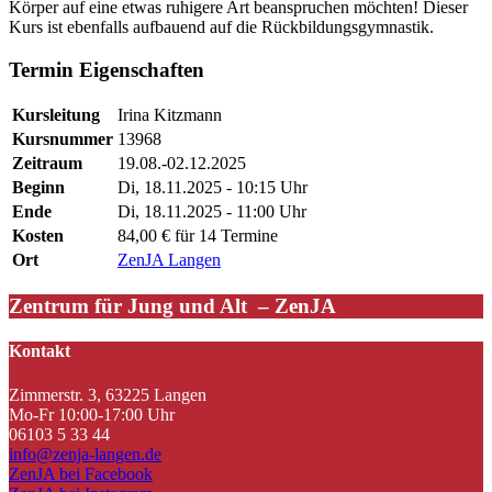
Körper auf eine etwas ruhigere Art beanspruchen möchten! Dieser
Kurs ist ebenfalls aufbauend auf die Rückbildungsgymnastik.
Termin Eigenschaften
Kursleitung
Irina Kitzmann
Kursnummer
13968
Zeitraum
19.08.-02.12.2025
Beginn
Di, 18.11.2025 - 10:15 Uhr
Ende
Di, 18.11.2025 - 11:00 Uhr
Kosten
84,00 € für 14 Termine
Ort
ZenJA Langen
Zentrum für Jung und Alt – ZenJA
Kontakt
Zimmerstr. 3, 63225 Langen
Mo-Fr 10:00-17:00 Uhr
06103 5 33 44
info@zenja-langen.de
ZenJA bei Facebook