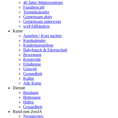
40 Jahre Mütterzentrum
Familiencafé
Terminkalender
Gemeinsam aktiv
Gemeinsam unterwegs
wirFAIRändern
Kurse
Angebot / Kurs suchen
Kurskalender
Kindertagespflege
Babybauch & Elternschaft
Bewegung
Kreativität
Ernährung
Umwelt
Gesundheit
Kultur
Alle Kurse
Dienste
Beratung
Betreuung
Hilfen
Gesundheit
Rund ums ZenJA
Neuigkeiten