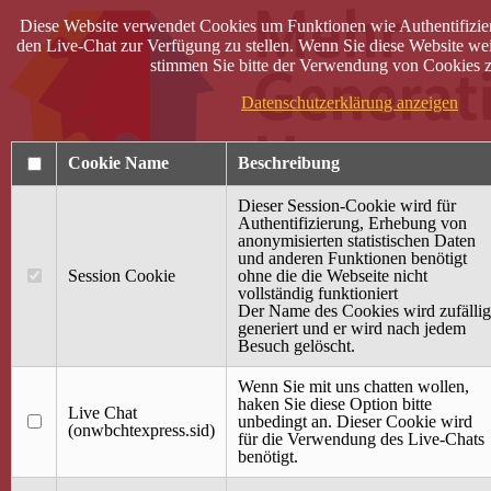
Diese Website verwendet Cookies um Funktionen wie Authentifizie
den Live-Chat zur Verfügung zu stellen. Wenn Sie diese Website wei
stimmen Sie bitte der Verwendung von Cookies z
Datenschutzerklärung anzeigen
Cookie Name
Beschreibung
Dieser Session-Cookie wird für
Authentifizierung, Erhebung von
anonymisierten statistischen Daten
und anderen Funktionen benötigt
Anmelden
Session Cookie
ohne die die Webseite nicht
vollständig funktioniert
Startseite
Der Name des Cookies wird zufällig
generiert und er wird nach jedem
Treffpunkt Jung & Alt
Besuch gelöscht.
40 Jahre Mütterzentrum
Familiencafé
Wenn Sie mit uns chatten wollen,
haken Sie diese Option bitte
Live Chat
Terminkalender
unbedingt an. Dieser Cookie wird
(onwbchtexpress.sid)
Gemeinsam aktiv
für die Verwendung des Live-Chats
Gemeinsam unterwegs
benötigt.
wirFAIRändern