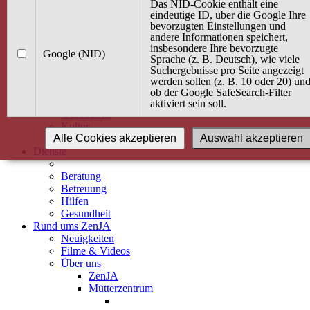
Kurse
Das NID-Cookie enthält eine
Angebot / Kurs suchen
eindeutige ID, über die Google Ihre
bevorzugten Einstellungen und
Kurskalender
andere Informationen speichert,
Kindertagespflege
insbesondere Ihre bevorzugte
Babybauch & Elternschaft
Google (NID)
Sprache (z. B. Deutsch), wie viele
Bewegung
Suchergebnisse pro Seite angezeigt
Kreativität
werden sollen (z. B. 10 oder 20) un
Ernährung
ob der Google SafeSearch-Filter
Umwelt
aktiviert sein soll.
Gesundheit
Kultur
Alle Cookies akzeptieren
Auswahl akzeptieren
Alle Kurse
Dienste
Beratung
Betreuung
Hilfen
Gesundheit
Rund ums ZenJA
Neuigkeiten
Filme & Videos
Über uns
ZenJA
Mütterzentrum