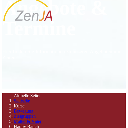
Angebote &
Termine
Hier finden Sie Informationen zu unseren Angeboten und
Zeiten
Aktuelle Seite:
Startseite
Kurse
Bewegung
Zielgruppen
Mütter & Väter
Happy Bauch