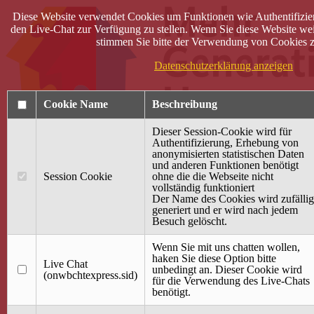
Diese Website verwendet Cookies um Funktionen wie Authentifizie
den Live-Chat zur Verfügung zu stellen. Wenn Sie diese Website wei
stimmen Sie bitte der Verwendung von Cookies z
Datenschutzerklärung anzeigen
Cookie Name
Beschreibung
Dieser Session-Cookie wird für
Authentifizierung, Erhebung von
anonymisierten statistischen Daten
und anderen Funktionen benötigt
Anmelden
Session Cookie
ohne die die Webseite nicht
vollständig funktioniert
Startseite
Der Name des Cookies wird zufällig
generiert und er wird nach jedem
Treffpunkt Jung & Alt
Besuch gelöscht.
40 Jahre Mütterzentrum
Familiencafé
Wenn Sie mit uns chatten wollen,
haken Sie diese Option bitte
Live Chat
Terminkalender
unbedingt an. Dieser Cookie wird
(onwbchtexpress.sid)
Gemeinsam aktiv
für die Verwendung des Live-Chats
Gemeinsam unterwegs
benötigt.
wirFAIRändern