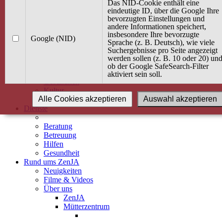
Kurse
Das NID-Cookie enthält eine
Angebot / Kurs suchen
eindeutige ID, über die Google Ihre
bevorzugten Einstellungen und
Kurskalender
andere Informationen speichert,
Kindertagespflege
insbesondere Ihre bevorzugte
Babybauch & Elternschaft
Google (NID)
Sprache (z. B. Deutsch), wie viele
Bewegung
Suchergebnisse pro Seite angezeigt
Kreativität
werden sollen (z. B. 10 oder 20) un
Ernährung
ob der Google SafeSearch-Filter
Umwelt
aktiviert sein soll.
Gesundheit
Kultur
Alle Cookies akzeptieren
Auswahl akzeptieren
Alle Kurse
Dienste
Beratung
Betreuung
Hilfen
Gesundheit
Rund ums ZenJA
Neuigkeiten
Filme & Videos
Über uns
ZenJA
Mütterzentrum