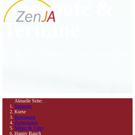
Angebote &
Termine
Hier finden Sie Informationen zu unseren Angeboten und
Zeiten
Aktuelle Seite:
Startseite
Kurse
Bewegung
Zielgruppen
Mütter & Väter
Happy Bauch