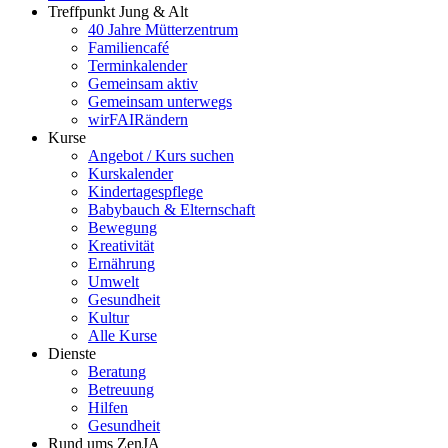
Treffpunkt Jung & Alt
40 Jahre Mütterzentrum
Familiencafé
Terminkalender
Gemeinsam aktiv
Gemeinsam unterwegs
wirFAIRändern
Kurse
Angebot / Kurs suchen
Kurskalender
Kindertagespflege
Babybauch & Elternschaft
Bewegung
Kreativität
Ernährung
Umwelt
Gesundheit
Kultur
Alle Kurse
Dienste
Beratung
Betreuung
Hilfen
Gesundheit
Rund ums ZenJA