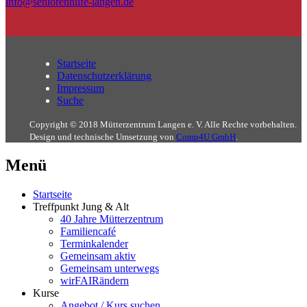
info@seniorenhilfe-langen.de
Startseite
Datenschutzerklärung
Impressum
Suche
Copyright © 2018 Mütterzentrum Langen e. V. Alle Rechte vorbehalten.
Design und technische Umsetzung von
Comp4U GmbH
.
Menü
Startseite
Treffpunkt Jung & Alt
40 Jahre Mütterzentrum
Familiencafé
Terminkalender
Gemeinsam aktiv
Gemeinsam unterwegs
wirFAIRändern
Kurse
Angebot / Kurs suchen