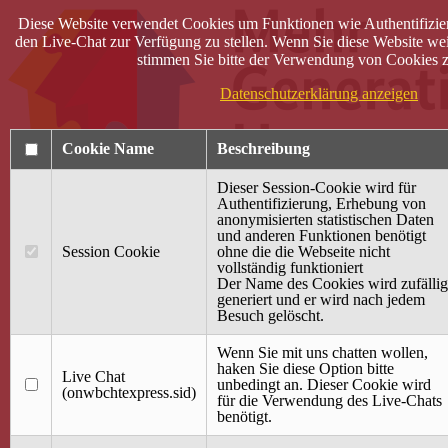
Diese Website verwendet Cookies um Funktionen wie Authentifizie
den Live-Chat zur Verfügung zu stellen. Wenn Sie diese Website wei
stimmen Sie bitte der Verwendung von Cookies z
Datenschutzerklärung anzeigen
Cookie Name
Beschreibung
Dieser Session-Cookie wird für
Authentifizierung, Erhebung von
anonymisierten statistischen Daten
und anderen Funktionen benötigt
Anmelden
Session Cookie
ohne die die Webseite nicht
vollständig funktioniert
Startseite
Der Name des Cookies wird zufällig
generiert und er wird nach jedem
Treffpunkt Jung & Alt
Besuch gelöscht.
40 Jahre Mütterzentrum
Familiencafé
Wenn Sie mit uns chatten wollen,
haken Sie diese Option bitte
Live Chat
Terminkalender
unbedingt an. Dieser Cookie wird
(onwbchtexpress.sid)
Gemeinsam aktiv
für die Verwendung des Live-Chats
Gemeinsam unterwegs
benötigt.
wirFAIRändern