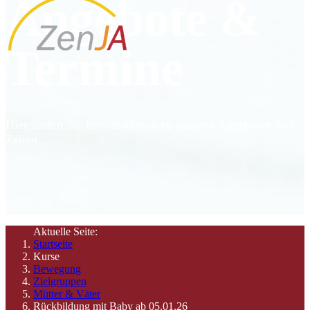
Angebote &
Termine
Hier finden Sie Informationen zu unseren Angeboten und
Zeiten
Aktuelle Seite:
Startseite
Kurse
Bewegung
Zielgruppen
Mütter & Väter
Rückbildung mit Baby ab 05.01.26