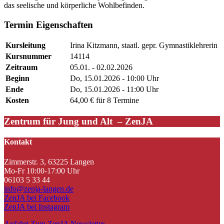
das seelische und körperliche Wohlbefinden.
Termin Eigenschaften
Kursleitung
Irina Kitzmann, staatl. gepr. Gymnastiklehrerin
Kursnummer
14114
Zeitraum
05.01. - 02.02.2026
Beginn
Do, 15.01.2026 - 10:00 Uhr
Ende
Do, 15.01.2026 - 11:00 Uhr
Kosten
64,00 € für 8 Termine
Zentrum für Jung und Alt – ZenJA
Kontakt
Zimmerstr. 3, 63225 Langen
Mo-Fr 10:00-17:00 Uhr
06103 5 33 44
info@zenja-langen.de
ZenJA bei Facebook
ZenJA bei Instagram
Anfahrt
Zum ZenJA Newsletter