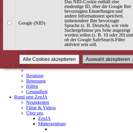
Kurse
Das NID-Cookie enthält eine
Angebot / Kurs suchen
eindeutige ID, über die Google Ihre
bevorzugten Einstellungen und
Kurskalender
andere Informationen speichert,
Kindertagespflege
insbesondere Ihre bevorzugte
Babybauch & Elternschaft
Google (NID)
Sprache (z. B. Deutsch), wie viele
Bewegung
Suchergebnisse pro Seite angezeigt
Kreativität
werden sollen (z. B. 10 oder 20) un
Ernährung
ob der Google SafeSearch-Filter
Umwelt
aktiviert sein soll.
Gesundheit
Kultur
Alle Cookies akzeptieren
Auswahl akzeptieren
Alle Kurse
Dienste
Beratung
Betreuung
Hilfen
Gesundheit
Rund ums ZenJA
Neuigkeiten
Filme & Videos
Über uns
ZenJA
Mütterzentrum