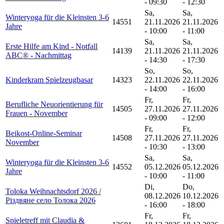
- 09:30
- 12:30
Sa,
Sa,
Winteryoga für die Kleinsten 3-6
14551
21.11.2026
21.11.2026
Jahre
- 10:00
- 11:00
Sa,
Sa,
Erste Hilfe am Kind - Notfall
14139
21.11.2026
21.11.2026
ABC® - Nachmittag
- 14:30
- 17:30
So,
So,
Kinderkram Spielzeugbasar
14323
22.11.2026
22.11.2026
- 14:00
- 16:00
Fr,
Fr,
Berufliche Neuorientierung für
14505
27.11.2026
27.11.2026
Frauen - November
- 09:00
- 12:00
Fr,
Fr,
Beikost-Online-Seminar
14508
27.11.2026
27.11.2026
November
- 10:30
- 13:00
Sa,
Sa,
Winteryoga für die Kleinsten 3-6
14552
05.12.2026
05.12.2026
Jahre
- 10:00
- 11:00
Di,
Do,
Toloka Weihnachtsdorf 2026 /
08.12.2026
10.12.2026
Різдвяне село Толока 2026
- 16:00
- 18:00
Fr,
Fr,
Spieletreff mit Claudia &