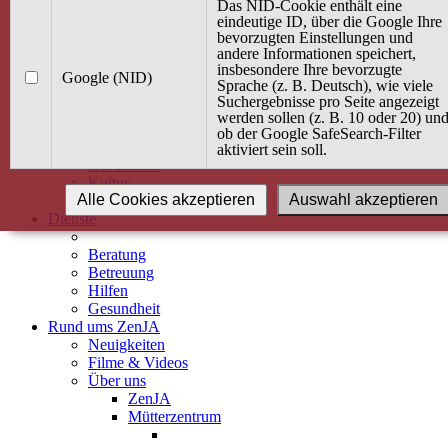
Kurse
Das NID-Cookie enthält eine
Angebot / Kurs suchen
eindeutige ID, über die Google Ihre
bevorzugten Einstellungen und
Kurskalender
andere Informationen speichert,
Kindertagespflege
insbesondere Ihre bevorzugte
Babybauch & Elternschaft
Google (NID)
Sprache (z. B. Deutsch), wie viele
Bewegung
Suchergebnisse pro Seite angezeigt
Kreativität
werden sollen (z. B. 10 oder 20) un
Ernährung
ob der Google SafeSearch-Filter
Umwelt
aktiviert sein soll.
Gesundheit
Kultur
Alle Cookies akzeptieren
Auswahl akzeptieren
Alle Kurse
Dienste
Beratung
Betreuung
Hilfen
Gesundheit
Rund ums ZenJA
Neuigkeiten
Filme & Videos
Über uns
ZenJA
Mütterzentrum