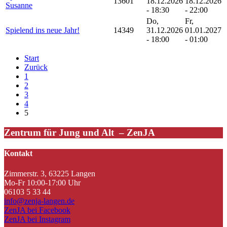
13601
18.12.2026
18.12.2026
Susanne
- 18:30
- 22:00
Do,
Fr,
Spielend ins neue Jahr!
14349
31.12.2026
01.01.2027
- 18:00
- 01:00
Start
Zurück
1
2
3
4
5
Zentrum für Jung und Alt – ZenJA
Kontakt
Zimmerstr. 3, 63225 Langen
Mo-Fr 10:00-17:00 Uhr
06103 5 33 44
info@zenja-langen.de
ZenJA bei Facebook
ZenJA bei Instagram