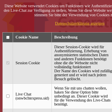
Diese Website verwendet Cookies um Funktionen wie Authentifizie
den Live-Chat zur Verfügung zu stellen. Wenn Sie diese Website wei
stimmen Sie bitte der Verwendung von Cookies z
Datenschutzerklärung anzeigen
Cookie Name
Beschreibung
Dieser Session-Cookie wird für
Authentifizierung, Erhebung von
anonymisierten statistischen Daten
und anderen Funktionen benötigt
Anmelden
Session Cookie
ohne die die Webseite nicht
vollständig funktioniert
Startseite
Der Name des Cookies wird zufällig
generiert und er wird nach jedem
Treffpunkt Jung & Alt
Besuch gelöscht.
40 Jahre Mütterzentrum
Familiencafé
Wenn Sie mit uns chatten wollen,
haken Sie diese Option bitte
Live Chat
Terminkalender
unbedingt an. Dieser Cookie wird
(onwbchtexpress.sid)
Gemeinsam aktiv
für die Verwendung des Live-Chats
Gemeinsam unterwegs
benötigt.
wirFAIRändern