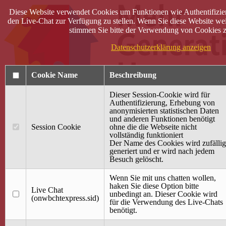
Diese Website verwendet Cookies um Funktionen wie Authentifizie
den Live-Chat zur Verfügung zu stellen. Wenn Sie diese Website wei
stimmen Sie bitte der Verwendung von Cookies z
Datenschutzerklärung anzeigen
Cookie Name
Beschreibung
Dieser Session-Cookie wird für
Authentifizierung, Erhebung von
anonymisierten statistischen Daten
und anderen Funktionen benötigt
Anmelden
Session Cookie
ohne die die Webseite nicht
vollständig funktioniert
Startseite
Der Name des Cookies wird zufällig
generiert und er wird nach jedem
Treffpunkt Jung & Alt
Besuch gelöscht.
40 Jahre Mütterzentrum
Familiencafé
Wenn Sie mit uns chatten wollen,
haken Sie diese Option bitte
Live Chat
Terminkalender
unbedingt an. Dieser Cookie wird
(onwbchtexpress.sid)
Gemeinsam aktiv
für die Verwendung des Live-Chats
Gemeinsam unterwegs
benötigt.
wirFAIRändern