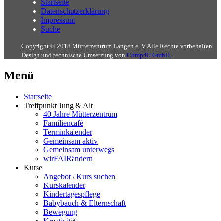
Startseite
Datenschutzerklärung
Impressum
Suche
Copyright © 2018 Mütterzentrum Langen e. V. Alle Rechte vorbehalten.
Design und technische Umsetzung von
Comp4U GmbH
.
Menü
Startseite
Treffpunkt Jung & Alt
40 Jahre Mütterzentrum
Familiencafé
Terminkalender
Gemeinsam aktiv
Gemeinsam unterwegs
wirFAIRändern
Kurse
Angebot / Kurs suchen
Kurskalender
Kindertagespflege
Babybauch & Elternschaft
Bewegung
Kreativität