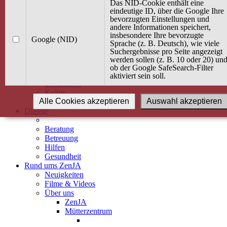
Kurse
Das NID-Cookie enthält eine
Angebot / Kurs suchen
eindeutige ID, über die Google Ihre
bevorzugten Einstellungen und
Kurskalender
andere Informationen speichert,
Kindertagespflege
insbesondere Ihre bevorzugte
Babybauch & Elternschaft
Google (NID)
Sprache (z. B. Deutsch), wie viele
Bewegung
Suchergebnisse pro Seite angezeigt
Kreativität
werden sollen (z. B. 10 oder 20) un
Ernährung
ob der Google SafeSearch-Filter
Umwelt
aktiviert sein soll.
Gesundheit
Kultur
Alle Cookies akzeptieren
Auswahl akzeptieren
Alle Kurse
Dienste
Beratung
Betreuung
Hilfen
Gesundheit
Rund ums ZenJA
Neuigkeiten
Filme & Videos
Über uns
ZenJA
Mütterzentrum