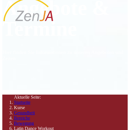
Angebote &
Termine
Hier finden Sie Informationen zu unseren Angeboten und
Zeiten
Aktuelle Seite:
Startseite
Kurse
Gesundheit
Bereiche
Bewegung
Latin Dance Workout