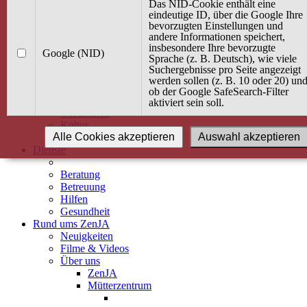
Kurse
Das NID-Cookie enthält eine
Angebot / Kurs suchen
eindeutige ID, über die Google Ihre
bevorzugten Einstellungen und
Kurskalender
andere Informationen speichert,
Kindertagespflege
insbesondere Ihre bevorzugte
Babybauch & Elternschaft
Google (NID)
Sprache (z. B. Deutsch), wie viele
Bewegung
Suchergebnisse pro Seite angezeigt
Kreativität
werden sollen (z. B. 10 oder 20) un
Ernährung
ob der Google SafeSearch-Filter
Umwelt
aktiviert sein soll.
Gesundheit
Kultur
Alle Cookies akzeptieren
Auswahl akzeptieren
Alle Kurse
Dienste
Beratung
Betreuung
Hilfen
Gesundheit
Rund ums ZenJA
Neuigkeiten
Filme & Videos
Über uns
ZenJA
Mütterzentrum