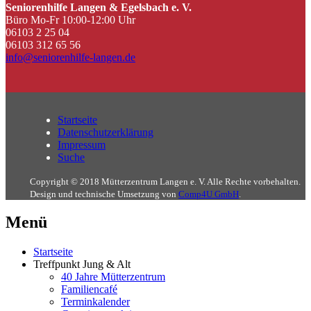
Seniorenhilfe Langen & Egelsbach e. V.
Büro Mo-Fr 10:00-12:00 Uhr
06103 2 25 04
06103 312 65 56
info@seniorenhilfe-langen.de
Startseite
Datenschutzerklärung
Impressum
Suche
Copyright © 2018 Mütterzentrum Langen e. V. Alle Rechte vorbehalten.
Design und technische Umsetzung von
Comp4U GmbH
.
Menü
Startseite
Treffpunkt Jung & Alt
40 Jahre Mütterzentrum
Familiencafé
Terminkalender