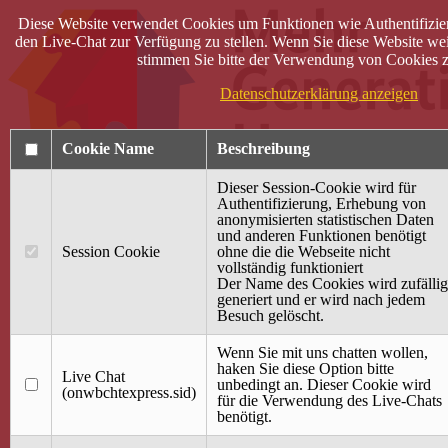
Diese Website verwendet Cookies um Funktionen wie Authentifizie
den Live-Chat zur Verfügung zu stellen. Wenn Sie diese Website wei
stimmen Sie bitte der Verwendung von Cookies z
Datenschutzerklärung anzeigen
Cookie Name
Beschreibung
Dieser Session-Cookie wird für
Authentifizierung, Erhebung von
anonymisierten statistischen Daten
und anderen Funktionen benötigt
Anmelden
Session Cookie
ohne die die Webseite nicht
vollständig funktioniert
Startseite
Der Name des Cookies wird zufällig
generiert und er wird nach jedem
Treffpunkt Jung & Alt
Besuch gelöscht.
40 Jahre Mütterzentrum
Familiencafé
Wenn Sie mit uns chatten wollen,
haken Sie diese Option bitte
Live Chat
Terminkalender
unbedingt an. Dieser Cookie wird
(onwbchtexpress.sid)
Gemeinsam aktiv
für die Verwendung des Live-Chats
Gemeinsam unterwegs
benötigt.
wirFAIRändern