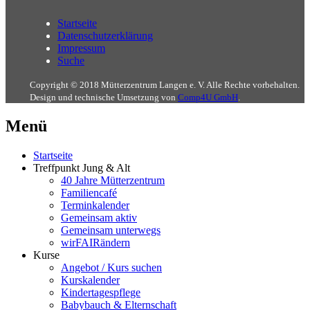
Startseite
Datenschutzerklärung
Impressum
Suche
Copyright © 2018 Mütterzentrum Langen e. V. Alle Rechte vorbehalten.
Design und technische Umsetzung von
Comp4U GmbH
.
Menü
Startseite
Treffpunkt Jung & Alt
40 Jahre Mütterzentrum
Familiencafé
Terminkalender
Gemeinsam aktiv
Gemeinsam unterwegs
wirFAIRändern
Kurse
Angebot / Kurs suchen
Kurskalender
Kindertagespflege
Babybauch & Elternschaft