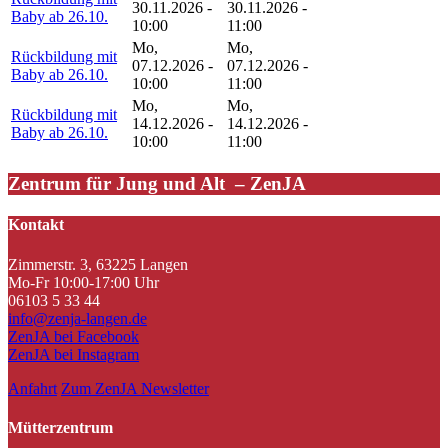
30.11.2026 -
30.11.2026 -
Baby ab 26.10.
10:00
11:00
Mo,
Mo,
Rückbildung mit
07.12.2026 -
07.12.2026 -
Baby ab 26.10.
10:00
11:00
Mo,
Mo,
Rückbildung mit
14.12.2026 -
14.12.2026 -
Baby ab 26.10.
10:00
11:00
Zentrum für Jung und Alt – ZenJA
Kontakt
Zimmerstr. 3, 63225 Langen
Mo-Fr 10:00-17:00 Uhr
06103 5 33 44
info@zenja-langen.de
ZenJA bei Facebook
ZenJA bei Instagram
Anfahrt
Zum ZenJA Newsletter
Mütterzentrum