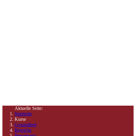
Angebote &
Termine
Hier finden Sie Informationen zu unseren Angeboten und
Zeiten
Aktuelle Seite:
Startseite
Kurse
Gesundheit
Bereiche
Bewegung