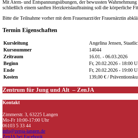
Mit Atem- und Entspannungsübungen, der bewussten Wahrnehmung und
schließlich einem sanften Herzkreislauftraining soll die körperliche 
Bitte die Teilnahme vorher mit dem Frauenarzt/der Frauenärztin abklä
Termin Eigenschaften
Kursleitung
Angelina Jensen, Staatlic
Kursnummer
14044
Zeitraum
16.01. - 06.03.2026
Beginn
Fr, 20.02.2026 - 18:00 U
Ende
Fr, 20.02.2026 - 19:00 U
Kosten
139,00 € / Präventionsku
Zentrum für Jung und Alt – ZenJA
Kontakt
Zimmerstr. 3, 63225 Langen
Mo-Fr 10:00-17:00 Uhr
06103 5 33 44
info@zenja-langen.de
ZenJA bei Facebook