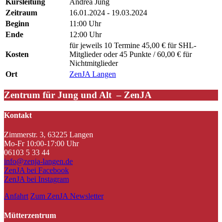
Kursleitung
Andrea Jung
Zeitraum
16.01.2024 - 19.03.2024
Beginn
11:00 Uhr
Ende
12:00 Uhr
für jeweils 10 Termine 45,00 € für SHL-
Kosten
Mitglieder oder 45 Punkte / 60,00 € für
Nichtmitglieder
Ort
ZenJA Langen
Zentrum für Jung und Alt – ZenJA
Kontakt
Zimmerstr. 3, 63225 Langen
Mo-Fr 10:00-17:00 Uhr
06103 5 33 44
info@zenja-langen.de
ZenJA bei Facebook
ZenJA bei Instagram
Anfahrt
Zum ZenJA Newsletter
Mütterzentrum