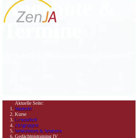
Angebote &
Termine
Hier finden Sie Informationen zu unseren Angeboten und
Zeiten
Aktuelle Seite:
Startseite
Kurse
Gesundheit
Zielgruppen
Seniorinnen & Senioren
Gedächtnistraining IV