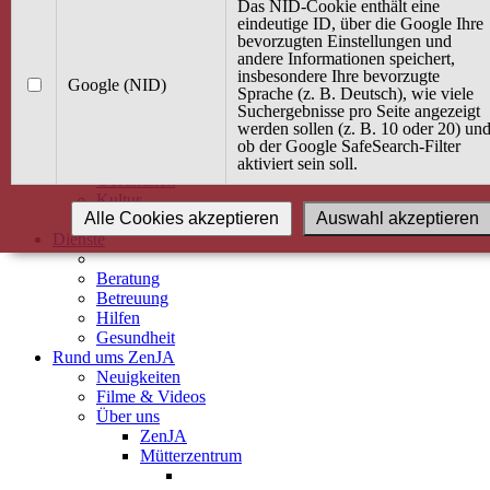
Kurse
Das NID-Cookie enthält eine
Angebot / Kurs suchen
eindeutige ID, über die Google Ihre
bevorzugten Einstellungen und
Kurskalender
andere Informationen speichert,
Kindertagespflege
insbesondere Ihre bevorzugte
Babybauch & Elternschaft
Google (NID)
Sprache (z. B. Deutsch), wie viele
Bewegung
Suchergebnisse pro Seite angezeigt
Kreativität
werden sollen (z. B. 10 oder 20) un
Ernährung
ob der Google SafeSearch-Filter
Umwelt
aktiviert sein soll.
Gesundheit
Kultur
Alle Cookies akzeptieren
Auswahl akzeptieren
Alle Kurse
Dienste
Beratung
Betreuung
Hilfen
Gesundheit
Rund ums ZenJA
Neuigkeiten
Filme & Videos
Über uns
ZenJA
Mütterzentrum