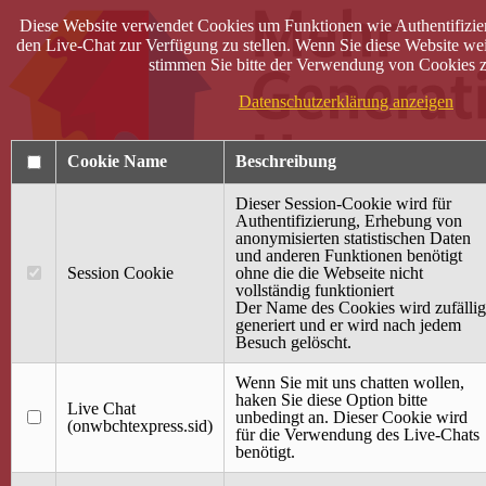
Diese Website verwendet Cookies um Funktionen wie Authentifizie
den Live-Chat zur Verfügung zu stellen. Wenn Sie diese Website wei
stimmen Sie bitte der Verwendung von Cookies z
Datenschutzerklärung anzeigen
Cookie Name
Beschreibung
Dieser Session-Cookie wird für
Authentifizierung, Erhebung von
anonymisierten statistischen Daten
und anderen Funktionen benötigt
Anmelden
Session Cookie
ohne die die Webseite nicht
vollständig funktioniert
Startseite
Der Name des Cookies wird zufällig
generiert und er wird nach jedem
Treffpunkt Jung & Alt
Besuch gelöscht.
40 Jahre Mütterzentrum
Familiencafé
Wenn Sie mit uns chatten wollen,
haken Sie diese Option bitte
Live Chat
Terminkalender
unbedingt an. Dieser Cookie wird
(onwbchtexpress.sid)
Gemeinsam aktiv
für die Verwendung des Live-Chats
Gemeinsam unterwegs
benötigt.
wirFAIRändern