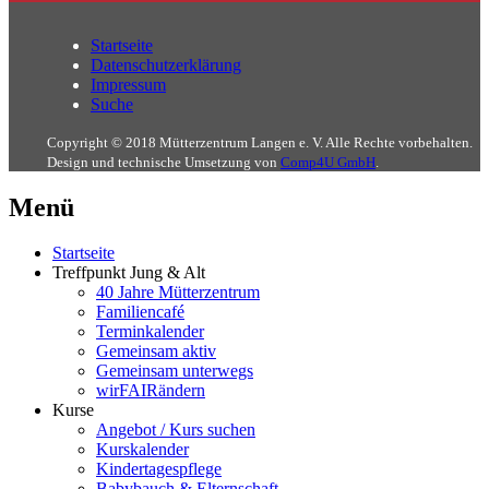
Startseite
Datenschutzerklärung
Impressum
Suche
Copyright © 2018 Mütterzentrum Langen e. V. Alle Rechte vorbehalten.
Design und technische Umsetzung von
Comp4U GmbH
.
Menü
Startseite
Treffpunkt Jung & Alt
40 Jahre Mütterzentrum
Familiencafé
Terminkalender
Gemeinsam aktiv
Gemeinsam unterwegs
wirFAIRändern
Kurse
Angebot / Kurs suchen
Kurskalender
Kindertagespflege
Babybauch & Elternschaft