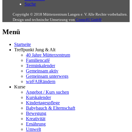
Suche
Copyright © 2018 Mütterzentrum Langen e. V. Alle Rechte vorbehalten.
Design und technische Umsetzung von
Comp4U GmbH
.
Menü
Startseite
Treffpunkt Jung & Alt
40 Jahre Mütterzentrum
Familiencafé
Terminkalender
Gemeinsam aktiv
Gemeinsam unterwegs
wirFAIRändern
Kurse
Angebot / Kurs suchen
Kurskalender
Kindertagespflege
Babybauch & Elternschaft
Bewegung
Kreativität
Ernährung
Umwelt