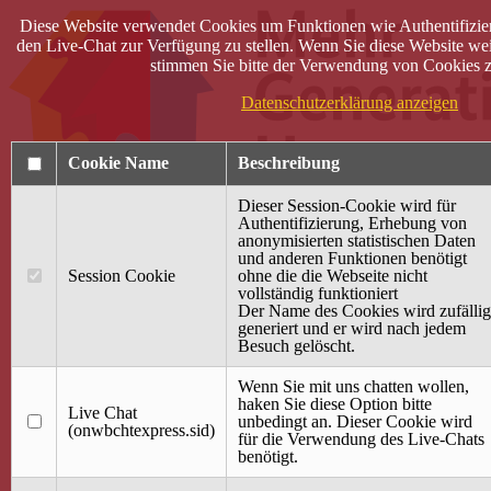
Diese Website verwendet Cookies um Funktionen wie Authentifizie
den Live-Chat zur Verfügung zu stellen. Wenn Sie diese Website wei
stimmen Sie bitte der Verwendung von Cookies z
Datenschutzerklärung anzeigen
Cookie Name
Beschreibung
Dieser Session-Cookie wird für
Authentifizierung, Erhebung von
anonymisierten statistischen Daten
und anderen Funktionen benötigt
Anmelden
Session Cookie
ohne die die Webseite nicht
vollständig funktioniert
Startseite
Der Name des Cookies wird zufällig
generiert und er wird nach jedem
Treffpunkt Jung & Alt
Besuch gelöscht.
40 Jahre Mütterzentrum
Familiencafé
Wenn Sie mit uns chatten wollen,
haken Sie diese Option bitte
Live Chat
Terminkalender
unbedingt an. Dieser Cookie wird
(onwbchtexpress.sid)
Gemeinsam aktiv
für die Verwendung des Live-Chats
Gemeinsam unterwegs
benötigt.
wirFAIRändern