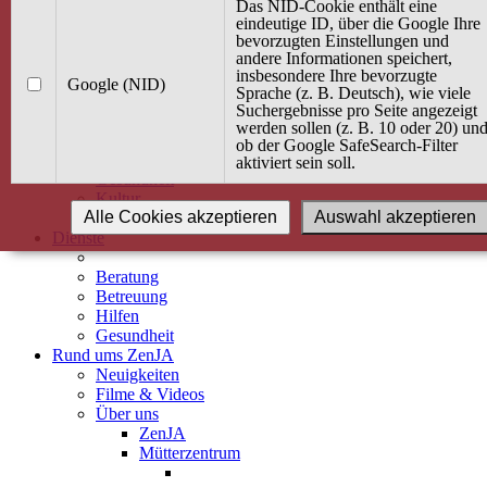
Kurse
Das NID-Cookie enthält eine
Angebot / Kurs suchen
eindeutige ID, über die Google Ihre
bevorzugten Einstellungen und
Kurskalender
andere Informationen speichert,
Kindertagespflege
insbesondere Ihre bevorzugte
Babybauch & Elternschaft
Google (NID)
Sprache (z. B. Deutsch), wie viele
Bewegung
Suchergebnisse pro Seite angezeigt
Kreativität
werden sollen (z. B. 10 oder 20) un
Ernährung
ob der Google SafeSearch-Filter
Umwelt
aktiviert sein soll.
Gesundheit
Kultur
Alle Cookies akzeptieren
Auswahl akzeptieren
Alle Kurse
Dienste
Beratung
Betreuung
Hilfen
Gesundheit
Rund ums ZenJA
Neuigkeiten
Filme & Videos
Über uns
ZenJA
Mütterzentrum