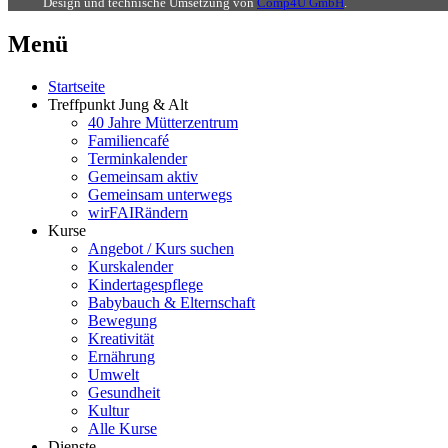
Design und technische Umsetzung von
Comp4U GmbH
.
Menü
Startseite
Treffpunkt Jung & Alt
40 Jahre Mütterzentrum
Familiencafé
Terminkalender
Gemeinsam aktiv
Gemeinsam unterwegs
wirFAIRändern
Kurse
Angebot / Kurs suchen
Kurskalender
Kindertagespflege
Babybauch & Elternschaft
Bewegung
Kreativität
Ernährung
Umwelt
Gesundheit
Kultur
Alle Kurse
Dienste