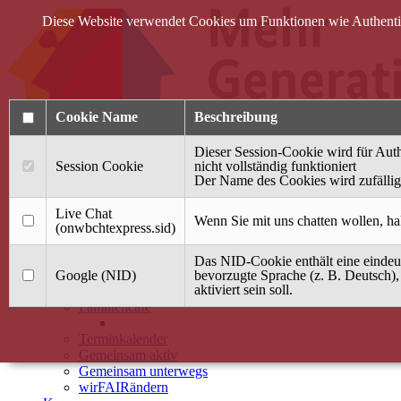
Diese Website verwendet Cookies um Funktionen wie Authentifi
Cookie Name
Beschreibung
Dieser Session-Cookie wird für Auth
Session Cookie
nicht vollständig funktioniert
Der Name des Cookies wird zufällig 
Anmelden
Live Chat
Wenn Sie mit uns chatten wollen, ha
(onwbchtexpress.sid)
Startseite
Das NID-Cookie enthält eine eindeut
Treffpunkt Jung & Alt
Google (NID)
bevorzugte Sprache (z. B. Deutsch),
aktiviert sein soll.
40 Jahre Mütterzentrum
Familiencafé
Terminkalender
Gemeinsam aktiv
Gemeinsam unterwegs
wirFAIRändern