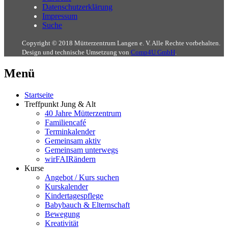
Datenschutzerklärung
Impressum
Suche
Copyright © 2018 Mütterzentrum Langen e. V. Alle Rechte vorbehalten.
Design und technische Umsetzung von
Comp4U GmbH
.
Menü
Startseite
Treffpunkt Jung & Alt
40 Jahre Mütterzentrum
Familiencafé
Terminkalender
Gemeinsam aktiv
Gemeinsam unterwegs
wirFAIRändern
Kurse
Angebot / Kurs suchen
Kurskalender
Kindertagespflege
Babybauch & Elternschaft
Bewegung
Kreativität