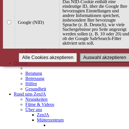
Kurse
Das NID-Cookie enthält eine
Angebot / Kurs suchen
eindeutige ID, über die Google Ihre
bevorzugten Einstellungen und
Kurskalender
andere Informationen speichert,
Kindertagespflege
insbesondere Ihre bevorzugte
Babybauch & Elternschaft
Google (NID)
Sprache (z. B. Deutsch), wie viele
Bewegung
Suchergebnisse pro Seite angezeigt
Kreativität
werden sollen (z. B. 10 oder 20) un
Ernährung
ob der Google SafeSearch-Filter
Umwelt
aktiviert sein soll.
Gesundheit
Kultur
Alle Cookies akzeptieren
Auswahl akzeptieren
Alle Kurse
Dienste
Beratung
Betreuung
Hilfen
Gesundheit
Rund ums ZenJA
Neuigkeiten
Filme & Videos
Über uns
ZenJA
Mütterzentrum