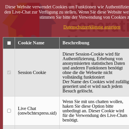
Diese Website verwendet Cookies um Funktionen wie Authentifizie
den Live-Chat zur Verfügung zu stellen. Wenn Sie diese Website wei
stimmen Sie bitte der Verwendung von Cookies z
Datenschutzerklärung anzeigen
Cookie Name
Beschreibung
Dieser Session-Cookie wird für
Authentifizierung, Erhebung von
anonymisierten statistischen Daten
und anderen Funktionen benötigt
Anmelden
Session Cookie
ohne die die Webseite nicht
vollständig funktioniert
Startseite
Der Name des Cookies wird zufällig
generiert und er wird nach jedem
Treffpunkt Jung & Alt
Besuch gelöscht.
40 Jahre Mütterzentrum
Familiencafé
Wenn Sie mit uns chatten wollen,
haken Sie diese Option bitte
Live Chat
Terminkalender
unbedingt an. Dieser Cookie wird
(onwbchtexpress.sid)
Gemeinsam aktiv
für die Verwendung des Live-Chats
Gemeinsam unterwegs
benötigt.
wirFAIRändern