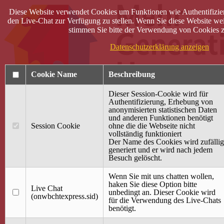
Diese Website verwendet Cookies um Funktionen wie Authentifizie
den Live-Chat zur Verfügung zu stellen. Wenn Sie diese Website wei
stimmen Sie bitte der Verwendung von Cookies z
Datenschutzerklärung anzeigen
Cookie Name
Beschreibung
Dieser Session-Cookie wird für
Authentifizierung, Erhebung von
anonymisierten statistischen Daten
und anderen Funktionen benötigt
Anmelden
Session Cookie
ohne die die Webseite nicht
vollständig funktioniert
Startseite
Der Name des Cookies wird zufällig
generiert und er wird nach jedem
Treffpunkt Jung & Alt
Besuch gelöscht.
40 Jahre Mütterzentrum
Familiencafé
Wenn Sie mit uns chatten wollen,
haken Sie diese Option bitte
Live Chat
Terminkalender
unbedingt an. Dieser Cookie wird
(onwbchtexpress.sid)
Gemeinsam aktiv
für die Verwendung des Live-Chats
Gemeinsam unterwegs
benötigt.
wirFAIRändern