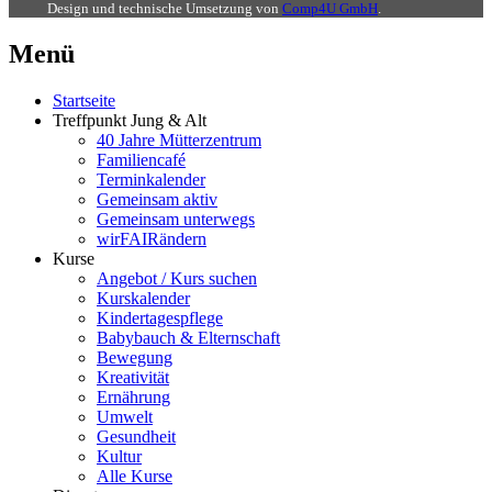
Design und technische Umsetzung von
Comp4U GmbH
.
Menü
Startseite
Treffpunkt Jung & Alt
40 Jahre Mütterzentrum
Familiencafé
Terminkalender
Gemeinsam aktiv
Gemeinsam unterwegs
wirFAIRändern
Kurse
Angebot / Kurs suchen
Kurskalender
Kindertagespflege
Babybauch & Elternschaft
Bewegung
Kreativität
Ernährung
Umwelt
Gesundheit
Kultur
Alle Kurse