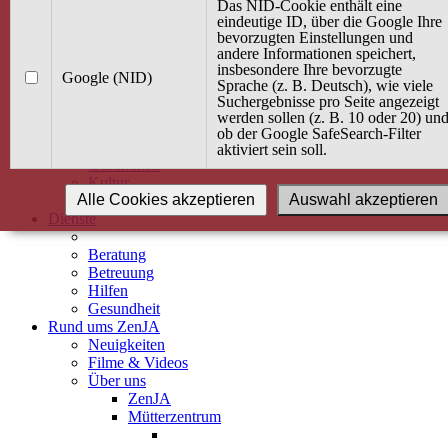
Kurse
Das NID-Cookie enthält eine
Angebot / Kurs suchen
eindeutige ID, über die Google Ihre
bevorzugten Einstellungen und
Kurskalender
andere Informationen speichert,
Kindertagespflege
insbesondere Ihre bevorzugte
Babybauch & Elternschaft
Google (NID)
Sprache (z. B. Deutsch), wie viele
Bewegung
Suchergebnisse pro Seite angezeigt
Kreativität
werden sollen (z. B. 10 oder 20) un
Ernährung
ob der Google SafeSearch-Filter
Umwelt
aktiviert sein soll.
Gesundheit
Kultur
Alle Cookies akzeptieren
Auswahl akzeptieren
Alle Kurse
Dienste
Beratung
Betreuung
Hilfen
Gesundheit
Rund ums ZenJA
Neuigkeiten
Filme & Videos
Über uns
ZenJA
Mütterzentrum