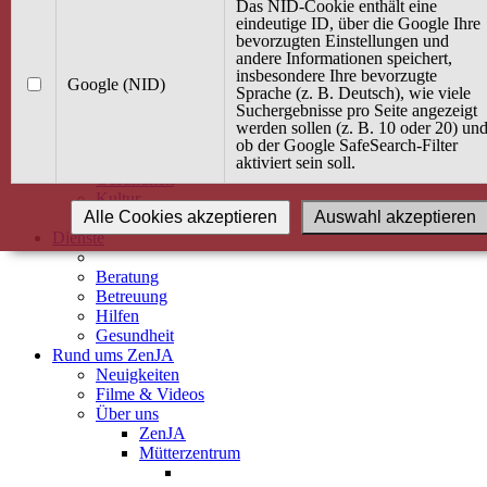
Kurse
Das NID-Cookie enthält eine
Angebot / Kurs suchen
eindeutige ID, über die Google Ihre
bevorzugten Einstellungen und
Kurskalender
andere Informationen speichert,
Kindertagespflege
insbesondere Ihre bevorzugte
Babybauch & Elternschaft
Google (NID)
Sprache (z. B. Deutsch), wie viele
Bewegung
Suchergebnisse pro Seite angezeigt
Kreativität
werden sollen (z. B. 10 oder 20) un
Ernährung
ob der Google SafeSearch-Filter
Umwelt
aktiviert sein soll.
Gesundheit
Kultur
Alle Cookies akzeptieren
Auswahl akzeptieren
Alle Kurse
Dienste
Beratung
Betreuung
Hilfen
Gesundheit
Rund ums ZenJA
Neuigkeiten
Filme & Videos
Über uns
ZenJA
Mütterzentrum