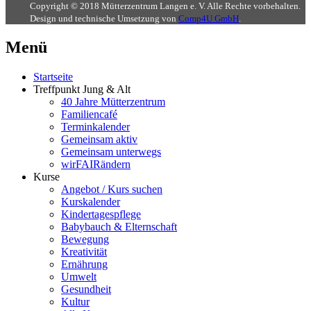
Copyright © 2018 Mütterzentrum Langen e. V. Alle Rechte vorbehalten.
Design und technische Umsetzung von
Comp4U GmbH
.
Menü
Startseite
Treffpunkt Jung & Alt
40 Jahre Mütterzentrum
Familiencafé
Terminkalender
Gemeinsam aktiv
Gemeinsam unterwegs
wirFAIRändern
Kurse
Angebot / Kurs suchen
Kurskalender
Kindertagespflege
Babybauch & Elternschaft
Bewegung
Kreativität
Ernährung
Umwelt
Gesundheit
Kultur