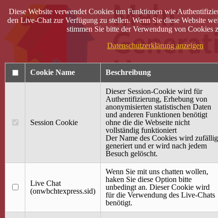
Diese Website verwendet Cookies um Funktionen wie Authentifizie
den Live-Chat zur Verfügung zu stellen. Wenn Sie diese Website wei
stimmen Sie bitte der Verwendung von Cookies z
Datenschutzerklärung anzeigen
Cookie Name
Beschreibung
Dieser Session-Cookie wird für
Authentifizierung, Erhebung von
anonymisierten statistischen Daten
und anderen Funktionen benötigt
Anmelden
Session Cookie
ohne die die Webseite nicht
vollständig funktioniert
Startseite
Der Name des Cookies wird zufällig
generiert und er wird nach jedem
Treffpunkt Jung & Alt
Besuch gelöscht.
40 Jahre Mütterzentrum
Familiencafé
Wenn Sie mit uns chatten wollen,
haken Sie diese Option bitte
Live Chat
Terminkalender
unbedingt an. Dieser Cookie wird
(onwbchtexpress.sid)
Gemeinsam aktiv
für die Verwendung des Live-Chats
Gemeinsam unterwegs
benötigt.
wirFAIRändern