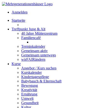
Anmelden
Startseite
Treffpunkt Jung & Alt
40 Jahre Mütterzentrum
Familiencafé
Terminkalender
Gemeinsam aktiv
Gemeinsam unterwegs
wirFAIRändern
Kurse
Angebot / Kurs suchen
Kurskalender
Kindertagespflege
Babybauch & Elternschaft
Bewegung
Kreativität
Ernährung
Umwelt
Gesundheit
Kultur