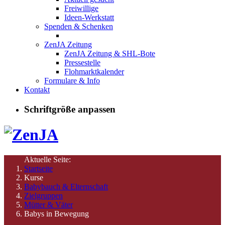
Freiwillige
Ideen-Werkstatt
Spenden & Schenken
ZenJA Zeitung
ZenJA Zeitung & SHL-Bote
Pressestelle
Flohmarktkalender
Formulare & Info
Kontakt
Schriftgröße anpassen
Aktuelle Seite:
Startseite
Kurse
Babybauch & Elternschaft
Zielgruppen
Mütter & Väter
Babys in Bewegung