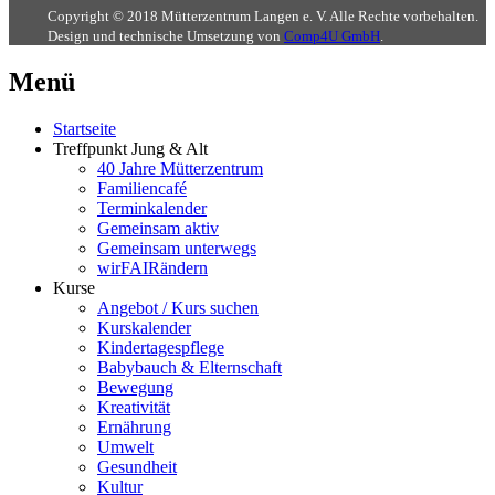
Copyright © 2018 Mütterzentrum Langen e. V. Alle Rechte vorbehalten.
Design und technische Umsetzung von
Comp4U GmbH
.
Menü
Startseite
Treffpunkt Jung & Alt
40 Jahre Mütterzentrum
Familiencafé
Terminkalender
Gemeinsam aktiv
Gemeinsam unterwegs
wirFAIRändern
Kurse
Angebot / Kurs suchen
Kurskalender
Kindertagespflege
Babybauch & Elternschaft
Bewegung
Kreativität
Ernährung
Umwelt
Gesundheit
Kultur