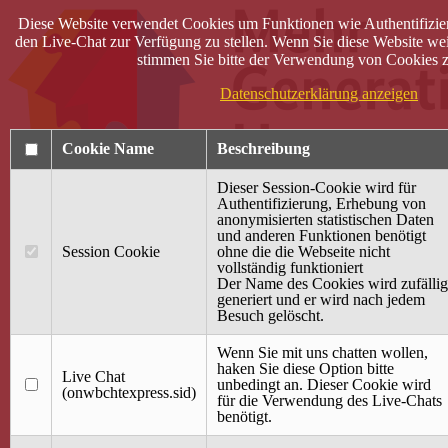
Diese Website verwendet Cookies um Funktionen wie Authentifizie
den Live-Chat zur Verfügung zu stellen. Wenn Sie diese Website wei
stimmen Sie bitte der Verwendung von Cookies z
Datenschutzerklärung anzeigen
Cookie Name
Beschreibung
Dieser Session-Cookie wird für
Authentifizierung, Erhebung von
anonymisierten statistischen Daten
und anderen Funktionen benötigt
Anmelden
Session Cookie
ohne die die Webseite nicht
vollständig funktioniert
Startseite
Der Name des Cookies wird zufällig
generiert und er wird nach jedem
Treffpunkt Jung & Alt
Besuch gelöscht.
40 Jahre Mütterzentrum
Familiencafé
Wenn Sie mit uns chatten wollen,
haken Sie diese Option bitte
Live Chat
Terminkalender
unbedingt an. Dieser Cookie wird
(onwbchtexpress.sid)
Gemeinsam aktiv
für die Verwendung des Live-Chats
Gemeinsam unterwegs
benötigt.
wirFAIRändern