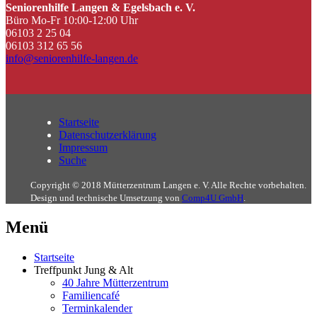
Seniorenhilfe Langen & Egelsbach e. V.
Büro Mo-Fr 10:00-12:00 Uhr
06103 2 25 04
06103 312 65 56
info@seniorenhilfe-langen.de
Startseite
Datenschutzerklärung
Impressum
Suche
Copyright © 2018 Mütterzentrum Langen e. V. Alle Rechte vorbehalten.
Design und technische Umsetzung von
Comp4U GmbH
.
Menü
Startseite
Treffpunkt Jung & Alt
40 Jahre Mütterzentrum
Familiencafé
Terminkalender