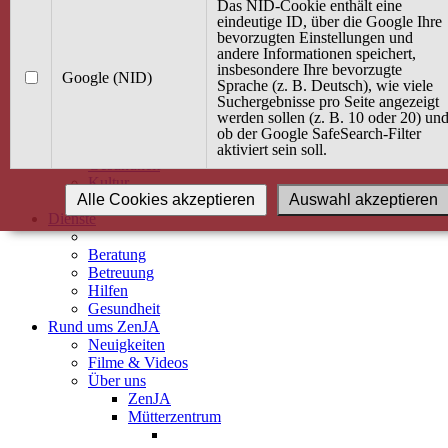
Kurse
Das NID-Cookie enthält eine
Angebot / Kurs suchen
eindeutige ID, über die Google Ihre
bevorzugten Einstellungen und
Kurskalender
andere Informationen speichert,
Kindertagespflege
insbesondere Ihre bevorzugte
Babybauch & Elternschaft
Google (NID)
Sprache (z. B. Deutsch), wie viele
Bewegung
Suchergebnisse pro Seite angezeigt
Kreativität
werden sollen (z. B. 10 oder 20) un
Ernährung
ob der Google SafeSearch-Filter
Umwelt
aktiviert sein soll.
Gesundheit
Kultur
Alle Cookies akzeptieren
Auswahl akzeptieren
Alle Kurse
Dienste
Beratung
Betreuung
Hilfen
Gesundheit
Rund ums ZenJA
Neuigkeiten
Filme & Videos
Über uns
ZenJA
Mütterzentrum