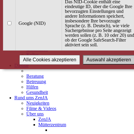
Kurse
Das NID-Cookie enthält eine
Angebot / Kurs suchen
eindeutige ID, über die Google Ihre
bevorzugten Einstellungen und
Kurskalender
andere Informationen speichert,
Kindertagespflege
insbesondere Ihre bevorzugte
Babybauch & Elternschaft
Google (NID)
Sprache (z. B. Deutsch), wie viele
Bewegung
Suchergebnisse pro Seite angezeigt
Kreativität
werden sollen (z. B. 10 oder 20) un
Ernährung
ob der Google SafeSearch-Filter
Umwelt
aktiviert sein soll.
Gesundheit
Kultur
Alle Cookies akzeptieren
Auswahl akzeptieren
Alle Kurse
Dienste
Beratung
Betreuung
Hilfen
Gesundheit
Rund ums ZenJA
Neuigkeiten
Filme & Videos
Über uns
ZenJA
Mütterzentrum