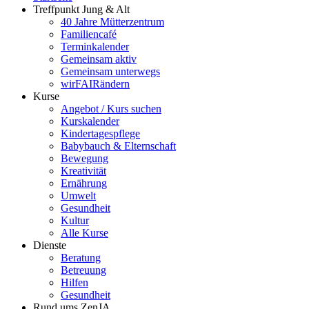
Treffpunkt Jung & Alt
40 Jahre Mütterzentrum
Familiencafé
Terminkalender
Gemeinsam aktiv
Gemeinsam unterwegs
wirFAIRändern
Kurse
Angebot / Kurs suchen
Kurskalender
Kindertagespflege
Babybauch & Elternschaft
Bewegung
Kreativität
Ernährung
Umwelt
Gesundheit
Kultur
Alle Kurse
Dienste
Beratung
Betreuung
Hilfen
Gesundheit
Rund ums ZenJA