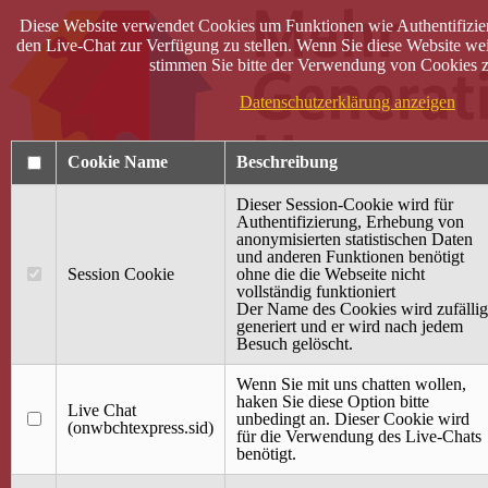
Diese Website verwendet Cookies um Funktionen wie Authentifizie
den Live-Chat zur Verfügung zu stellen. Wenn Sie diese Website wei
stimmen Sie bitte der Verwendung von Cookies z
Datenschutzerklärung anzeigen
Cookie Name
Beschreibung
Dieser Session-Cookie wird für
Authentifizierung, Erhebung von
anonymisierten statistischen Daten
und anderen Funktionen benötigt
Anmelden
Session Cookie
ohne die die Webseite nicht
vollständig funktioniert
Startseite
Der Name des Cookies wird zufällig
generiert und er wird nach jedem
Treffpunkt Jung & Alt
Besuch gelöscht.
40 Jahre Mütterzentrum
Familiencafé
Wenn Sie mit uns chatten wollen,
haken Sie diese Option bitte
Live Chat
Terminkalender
unbedingt an. Dieser Cookie wird
(onwbchtexpress.sid)
Gemeinsam aktiv
für die Verwendung des Live-Chats
Gemeinsam unterwegs
benötigt.
wirFAIRändern