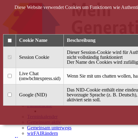
Diese Website verwendet Cookies um Funktionen wie Authentifi
Cookie Name
Beschreibung
Dieser Session-Cookie wird für Auth
Session Cookie
nicht vollständig funktioniert
Der Name des Cookies wird zufällig 
Anmelden
Live Chat
Wenn Sie mit uns chatten wollen, ha
(onwbchtexpress.sid)
Startseite
Das NID-Cookie enthält eine eindeut
Treffpunkt Jung & Alt
Google (NID)
bevorzugte Sprache (z. B. Deutsch),
aktiviert sein soll.
40 Jahre Mütterzentrum
Familiencafé
Terminkalender
Gemeinsam aktiv
Gemeinsam unterwegs
wirFAIRändern