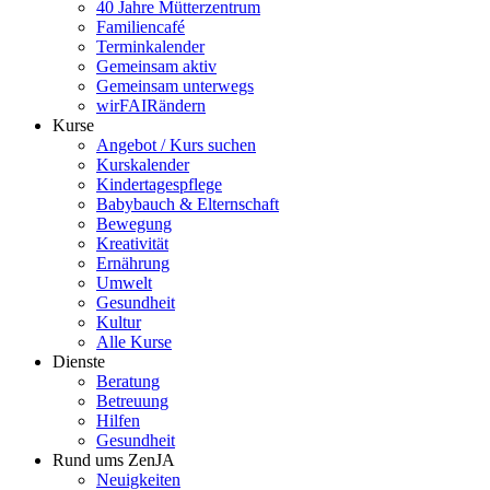
40 Jahre Mütterzentrum
Familiencafé
Terminkalender
Gemeinsam aktiv
Gemeinsam unterwegs
wirFAIRändern
Kurse
Angebot / Kurs suchen
Kurskalender
Kindertagespflege
Babybauch & Elternschaft
Bewegung
Kreativität
Ernährung
Umwelt
Gesundheit
Kultur
Alle Kurse
Dienste
Beratung
Betreuung
Hilfen
Gesundheit
Rund ums ZenJA
Neuigkeiten