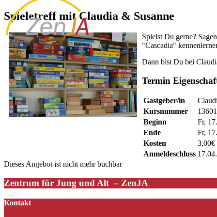
Spieletreff mit Claudia & Susanne
Spielst Du gerne? Sagen
"Cascadia" kennenlernen
Dann bist Du bei Claudia
Termin Eigenschaf
Gastgeber/in
Claud
Kursnummer
13601
Beginn
Fr, 17
Ende
Fr, 17
Kosten
3,00€ 
Anmeldeschluss
17.04
Dieses Angebot ist nicht mehr buchbar
Zentrum für Jung und Alt – ZenJA
Kontakt