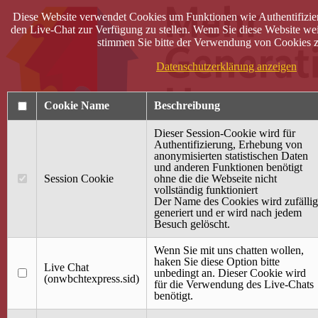
Diese Website verwendet Cookies um Funktionen wie Authentifizie
den Live-Chat zur Verfügung zu stellen. Wenn Sie diese Website wei
stimmen Sie bitte der Verwendung von Cookies z
Datenschutzerklärung anzeigen
Cookie Name
Beschreibung
Dieser Session-Cookie wird für
Authentifizierung, Erhebung von
anonymisierten statistischen Daten
und anderen Funktionen benötigt
Anmelden
Session Cookie
ohne die die Webseite nicht
vollständig funktioniert
Startseite
Der Name des Cookies wird zufällig
generiert und er wird nach jedem
Treffpunkt Jung & Alt
Besuch gelöscht.
40 Jahre Mütterzentrum
Familiencafé
Wenn Sie mit uns chatten wollen,
haken Sie diese Option bitte
Live Chat
Terminkalender
unbedingt an. Dieser Cookie wird
(onwbchtexpress.sid)
Gemeinsam aktiv
für die Verwendung des Live-Chats
Gemeinsam unterwegs
benötigt.
wirFAIRändern