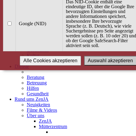
Kurse
Das NID-Cookie enthält eine
Angebot / Kurs suchen
eindeutige ID, über die Google Ihre
bevorzugten Einstellungen und
Kurskalender
andere Informationen speichert,
Kindertagespflege
insbesondere Ihre bevorzugte
Babybauch & Elternschaft
Google (NID)
Sprache (z. B. Deutsch), wie viele
Bewegung
Suchergebnisse pro Seite angezeigt
Kreativität
werden sollen (z. B. 10 oder 20) un
Ernährung
ob der Google SafeSearch-Filter
Umwelt
aktiviert sein soll.
Gesundheit
Kultur
Alle Cookies akzeptieren
Auswahl akzeptieren
Alle Kurse
Dienste
Beratung
Betreuung
Hilfen
Gesundheit
Rund ums ZenJA
Neuigkeiten
Filme & Videos
Über uns
ZenJA
Mütterzentrum