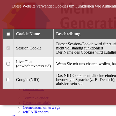
Diese Website verwendet Cookies um Funktionen wie Authentifi
Cookie Name
Beschreibung
Dieser Session-Cookie wird für Auth
Session Cookie
nicht vollständig funktioniert
Der Name des Cookies wird zufällig 
Anmelden
Live Chat
Wenn Sie mit uns chatten wollen, ha
(onwbchtexpress.sid)
Startseite
Das NID-Cookie enthält eine eindeut
Treffpunkt Jung & Alt
Google (NID)
bevorzugte Sprache (z. B. Deutsch),
aktiviert sein soll.
40 Jahre Mütterzentrum
Familiencafé
Terminkalender
Gemeinsam aktiv
Gemeinsam unterwegs
wirFAIRändern