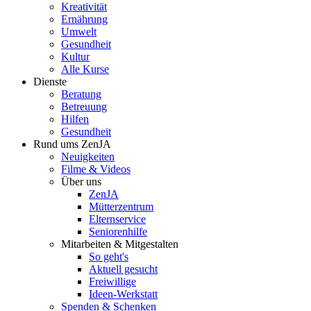
Kreativität
Ernährung
Umwelt
Gesundheit
Kultur
Alle Kurse
Dienste
Beratung
Betreuung
Hilfen
Gesundheit
Rund ums ZenJA
Neuigkeiten
Filme & Videos
Über uns
ZenJA
Mütterzentrum
Elternservice
Seniorenhilfe
Mitarbeiten & Mitgestalten
So geht's
Aktuell gesucht
Freiwillige
Ideen-Werkstatt
Spenden & Schenken