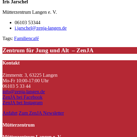
Iris Jarschel
Mütterzentrum Langen e. V.
06103 53344
i.jarschel@zenja-langen.de
Tags:
Familiencafé
Zentrum für Jung und Alt – ZenJA
Kontakt
Zimmerstr. 3, 63225 Langen
Mo-Fr 10:00-17:00 Uhr
06103 5 33 44
info@zenja-langen.de
ZenJA bei Facebook
ZenJA bei Instagram
Anfahrt
Zum ZenJA Newsletter
Mütterzentrum
Mütterzentrum Langen e. V.