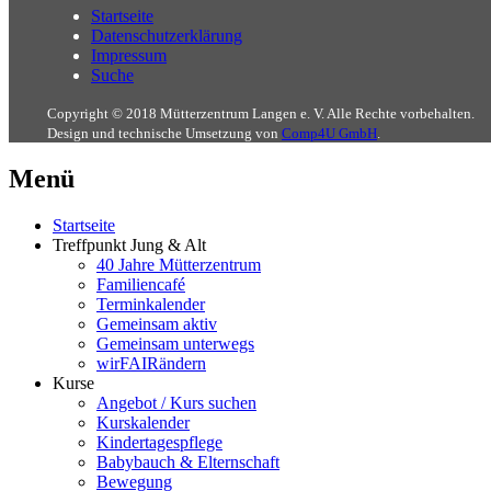
Startseite
Datenschutzerklärung
Impressum
Suche
Copyright © 2018 Mütterzentrum Langen e. V. Alle Rechte vorbehalten.
Design und technische Umsetzung von
Comp4U GmbH
.
Menü
Startseite
Treffpunkt Jung & Alt
40 Jahre Mütterzentrum
Familiencafé
Terminkalender
Gemeinsam aktiv
Gemeinsam unterwegs
wirFAIRändern
Kurse
Angebot / Kurs suchen
Kurskalender
Kindertagespflege
Babybauch & Elternschaft
Bewegung