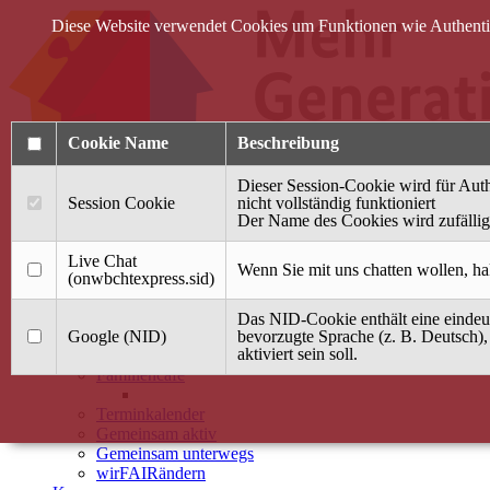
Diese Website verwendet Cookies um Funktionen wie Authentifi
Cookie Name
Beschreibung
Dieser Session-Cookie wird für Auth
Session Cookie
nicht vollständig funktioniert
Der Name des Cookies wird zufällig 
Anmelden
Live Chat
Wenn Sie mit uns chatten wollen, ha
(onwbchtexpress.sid)
Startseite
Das NID-Cookie enthält eine eindeut
Treffpunkt Jung & Alt
Google (NID)
bevorzugte Sprache (z. B. Deutsch),
aktiviert sein soll.
40 Jahre Mütterzentrum
Familiencafé
Terminkalender
Gemeinsam aktiv
Gemeinsam unterwegs
wirFAIRändern