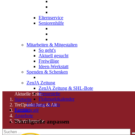
Elternservice
Seniorenhilfe
Mitarbeiten & Mitgestalten
So geht's
Aktuell gesucht
Freiwillige
Ideen-Werkstatt
Spenden & Schenken
ZenJA Zeitung
ZenJA Zeitung & SHL-Bote
Pressestelle
Aktuelle Seite:
Flohmarktkalender
Startseite
Formulare & Info
Treffpunkt Jung & Alt
Kontakt
Familiencafé
Angebote
Schriftgröße anpassen
Theaterbesuche