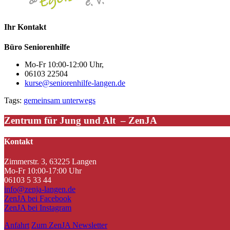
Ihr Kontakt
Büro Seniorenhilfe
Mo-Fr 10:00-12:00 Uhr,
06103 22504
kurse@seniorenhilfe-langen.de
Tags:
gemeinsam unterwegs
Zentrum für Jung und Alt – ZenJA
Kontakt
Zimmerstr. 3, 63225 Langen
Mo-Fr 10:00-17:00 Uhr
06103 5 33 44
info@zenja-langen.de
ZenJA bei Facebook
ZenJA bei Instagram
Anfahrt
Zum ZenJA Newsletter