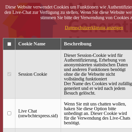
Diese Website verwendet Cookies um Funktionen wie Authentifizie
den Live-Chat zur Verfügung zu stellen. Wenn Sie diese Website wei
stimmen Sie bitte der Verwendung von Cookies z
Datenschutzerklärung anzeigen
Cookie Name
Beschreibung
Dieser Session-Cookie wird für
Authentifizierung, Erhebung von
anonymisierten statistischen Daten
und anderen Funktionen benötigt
Anmelden
Session Cookie
ohne die die Webseite nicht
vollständig funktioniert
Startseite
Der Name des Cookies wird zufällig
generiert und er wird nach jedem
Treffpunkt Jung & Alt
Besuch gelöscht.
40 Jahre Mütterzentrum
Familiencafé
Wenn Sie mit uns chatten wollen,
haken Sie diese Option bitte
Live Chat
Terminkalender
unbedingt an. Dieser Cookie wird
(onwbchtexpress.sid)
Gemeinsam aktiv
für die Verwendung des Live-Chats
Gemeinsam unterwegs
benötigt.
wirFAIRändern