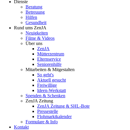
Dienste
Beratung
Betreuung
Hilfen
Gesundheit
Rund ums ZenJA
Neuigkeiten
Filme & Videos
Über uns
ZenJA
Mütterzentrum
Elternservice
Seniorenhilfe
Mitarbeiten & Mitgestalten
So geht's
Aktuell gesucht
Freiwillige
Ideen-Werkstatt
Spenden & Schenken
ZenJA Zeitung
ZenJA Zeitung & SHL-Bote
Pressestelle
Flohmarktkalender
Formulare & Info
Kontakt