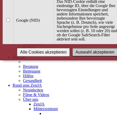
Kurse
Das NID-Cookie enthält eine
Angebot / Kurs suchen
eindeutige ID, über die Google Ihre
bevorzugten Einstellungen und
Kurskalender
andere Informationen speichert,
Kindertagespflege
insbesondere Ihre bevorzugte
Babybauch & Elternschaft
Google (NID)
Sprache (z. B. Deutsch), wie viele
Bewegung
Suchergebnisse pro Seite angezeigt
Kreativität
werden sollen (z. B. 10 oder 20) un
Ernährung
ob der Google SafeSearch-Filter
Umwelt
aktiviert sein soll.
Gesundheit
Kultur
Alle Cookies akzeptieren
Auswahl akzeptieren
Alle Kurse
Dienste
Beratung
Betreuung
Hilfen
Gesundheit
Rund ums ZenJA
Neuigkeiten
Filme & Videos
Über uns
ZenJA
Mütterzentrum