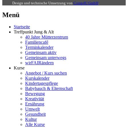
Design und technische Umsetzung von
Comp4U GmbH
.
Menü
Startseite
Treffpunkt Jung & Alt
40 Jahre Mütterzentrum
Familiencafé
Terminkalender
Gemeinsam aktiv
Gemeinsam unterwegs
wirFAIRändern
Kurse
Angebot / Kurs suchen
Kurskalender
Kindertagespflege
Babybauch & Elternschaft
Bewegung
Kreativität
Ernährung
Umwelt
Gesundheit
Kultur
Alle Kurse