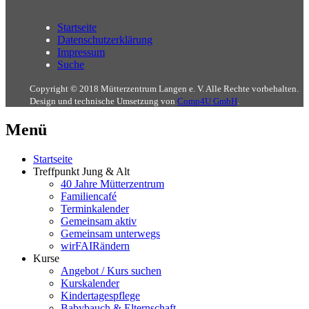
Startseite
Datenschutzerklärung
Impressum
Suche
Copyright © 2018 Mütterzentrum Langen e. V. Alle Rechte vorbehalten.
Design und technische Umsetzung von
Comp4U GmbH
.
Menü
Startseite
Treffpunkt Jung & Alt
40 Jahre Mütterzentrum
Familiencafé
Terminkalender
Gemeinsam aktiv
Gemeinsam unterwegs
wirFAIRändern
Kurse
Angebot / Kurs suchen
Kurskalender
Kindertagespflege
Babybauch & Elternschaft