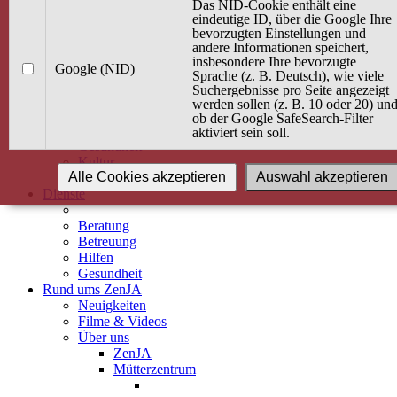
Kurse
Das NID-Cookie enthält eine
Angebot / Kurs suchen
eindeutige ID, über die Google Ihre
bevorzugten Einstellungen und
Kurskalender
andere Informationen speichert,
Kindertagespflege
insbesondere Ihre bevorzugte
Babybauch & Elternschaft
Google (NID)
Sprache (z. B. Deutsch), wie viele
Bewegung
Suchergebnisse pro Seite angezeigt
Kreativität
werden sollen (z. B. 10 oder 20) un
Ernährung
ob der Google SafeSearch-Filter
Umwelt
aktiviert sein soll.
Gesundheit
Kultur
Alle Cookies akzeptieren
Auswahl akzeptieren
Alle Kurse
Dienste
Beratung
Betreuung
Hilfen
Gesundheit
Rund ums ZenJA
Neuigkeiten
Filme & Videos
Über uns
ZenJA
Mütterzentrum