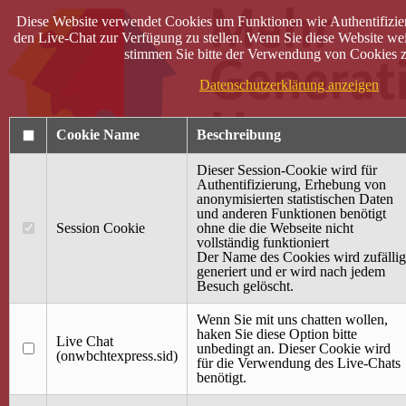
Diese Website verwendet Cookies um Funktionen wie Authentifizie
den Live-Chat zur Verfügung zu stellen. Wenn Sie diese Website wei
stimmen Sie bitte der Verwendung von Cookies z
Datenschutzerklärung anzeigen
Cookie Name
Beschreibung
Dieser Session-Cookie wird für
Authentifizierung, Erhebung von
anonymisierten statistischen Daten
und anderen Funktionen benötigt
Anmelden
Session Cookie
ohne die die Webseite nicht
vollständig funktioniert
Startseite
Der Name des Cookies wird zufällig
generiert und er wird nach jedem
Treffpunkt Jung & Alt
Besuch gelöscht.
40 Jahre Mütterzentrum
Familiencafé
Wenn Sie mit uns chatten wollen,
haken Sie diese Option bitte
Live Chat
Terminkalender
unbedingt an. Dieser Cookie wird
(onwbchtexpress.sid)
Gemeinsam aktiv
für die Verwendung des Live-Chats
Gemeinsam unterwegs
benötigt.
wirFAIRändern