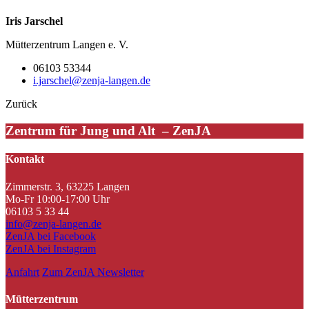
Iris Jarschel
Mütterzentrum Langen e. V.
06103 53344
i.jarschel@zenja-langen.de
Zurück
Zentrum für Jung und Alt – ZenJA
Kontakt
Zimmerstr. 3, 63225 Langen
Mo-Fr 10:00-17:00 Uhr
06103 5 33 44
info@zenja-langen.de
ZenJA bei Facebook
ZenJA bei Instagram
Anfahrt
Zum ZenJA Newsletter
Mütterzentrum