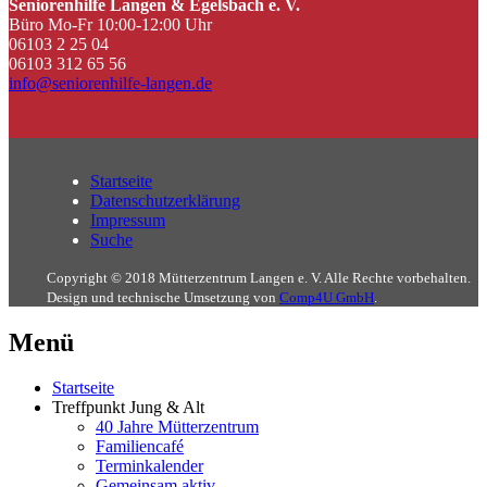
Seniorenhilfe Langen & Egelsbach e. V.
Büro Mo-Fr 10:00-12:00 Uhr
06103 2 25 04
06103 312 65 56
info@seniorenhilfe-langen.de
Startseite
Datenschutzerklärung
Impressum
Suche
Copyright © 2018 Mütterzentrum Langen e. V. Alle Rechte vorbehalten.
Design und technische Umsetzung von
Comp4U GmbH
.
Menü
Startseite
Treffpunkt Jung & Alt
40 Jahre Mütterzentrum
Familiencafé
Terminkalender
Gemeinsam aktiv