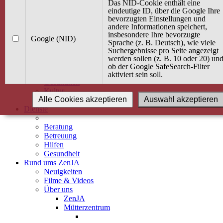
Kurse
Das NID-Cookie enthält eine
Angebot / Kurs suchen
eindeutige ID, über die Google Ihre
bevorzugten Einstellungen und
Kurskalender
andere Informationen speichert,
Kindertagespflege
insbesondere Ihre bevorzugte
Babybauch & Elternschaft
Google (NID)
Sprache (z. B. Deutsch), wie viele
Bewegung
Suchergebnisse pro Seite angezeigt
Kreativität
werden sollen (z. B. 10 oder 20) un
Ernährung
ob der Google SafeSearch-Filter
Umwelt
aktiviert sein soll.
Gesundheit
Kultur
Alle Cookies akzeptieren
Auswahl akzeptieren
Alle Kurse
Dienste
Beratung
Betreuung
Hilfen
Gesundheit
Rund ums ZenJA
Neuigkeiten
Filme & Videos
Über uns
ZenJA
Mütterzentrum